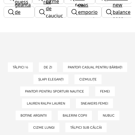
cizme
guess
roz
geanta
ceas
new
fete
de
de
emporio
balance
cauciuc
umar
armani
2002r
fete
TĂLPICI ½
DE ZI
PANTOFI CASUAL PENTRU BĂRBAȚI
ȘLAPI ELEGANȚI
CIZMULIȚE
PANTOFI PENTRU SPORTURI NAUTICE
FEMEI
LAUREN RALPH LAUREN
SNEAKERS FEMEI
BOTINE ARGINTII
BALERINI COPII
NUBUC
CIZME LUNGI
TĂLPICI SUB CĂLCÂI