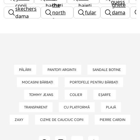
guess
the
ghete
copii
barbati
baieti
skechers
north
fular
dama
dama
face
guess
barbati
PĂLĂRII
PANTOFI ARGINTII
SANDALE BOTINE
MOCASINI BĂRBAȚI
PORTOFELE PENTRU BĂRBAȚI
TOMMY JEANS
COLIER
EȘARFE
TRANSPARENT
CU PLATFORMĂ
PLAJĂ
ZAXY
CIZME DE CAUCIUC COPII
PIERRE CARDIN