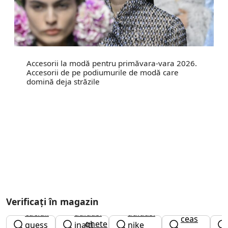
Accesorii la modă pentru primăvara-vara 2026.
Accesorii de pe podiumurile de modă care
domină deja străzile
Verificați în magazin
caciuli
adidasi
adidasi
ceas
ghete
guess
inalti
nike