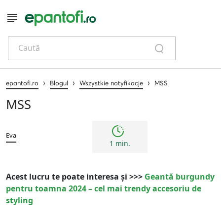
Caută
›
›
›
epantofi.ro
Blogul
Wszystkie notyfikacje
MSS
MSS
Eva
1 min.
Acest lucru te poate interesa și >>>
Geantă burgundy
pentru toamna 2024 – cel mai trendy accesoriu de
styling