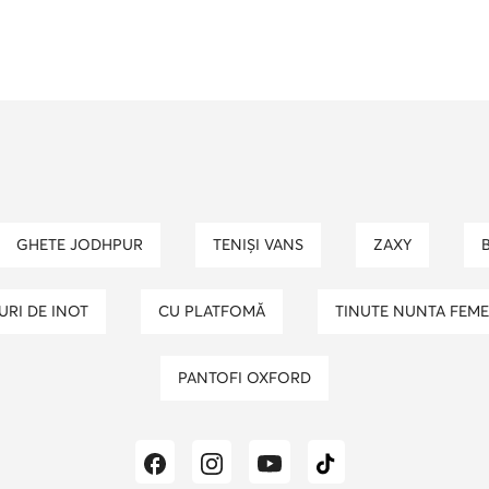
ama
incaltaminte dama
portofel guess dama
 casa copii
ghiozdan adidas
geanta maro
e baieti
ghete negre dama
ghete iarna baieti
bia dama
GHETE JODHPUR
TENIȘI VANS
ZAXY
LURI DE INOT
CU PLATFOMĂ
TINUTE NUNTA FEME
PANTOFI OXFORD