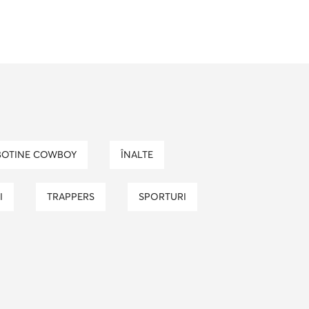
pantofi dama eleganti
trappers dama
nike air force 1
ugg barbati
borseta barbati
BOTINE COWBOY
ÎNALTE
I
TRAPPERS
SPORTURI