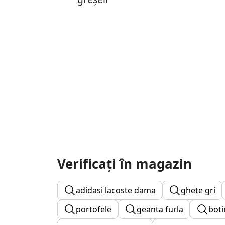
Verificați în magazin
adidasi lacoste dama
ghete gri
portofele
geanta furla
boti