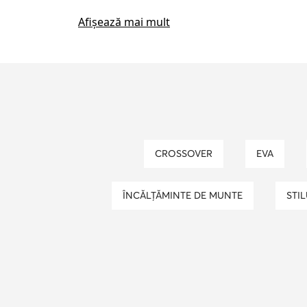
geanta calvin klein
ceas fossil d
Afișează mai mult
ochelari de soare dama
papuci de
ghete skechers dama
adidasi nik
adidasi puma baieti
ghete colum
CROSSOVER
EVA
ÎNCĂLȚĂMINTE DE MUNTE
STI