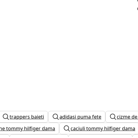
trappers baieti
adidasi puma fete
cizme de
ne tommy hilfiger dama
caciuli tommy hilfiger dama