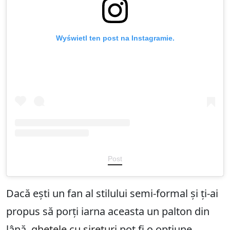
Wyświetl ten post na Instagramie.
Post
Dacă ești un fan al stilului semi-formal și ți-ai
propus să porți iarna aceasta un palton din
lână,
ghetele cu șireturi
pot fi o opțiune