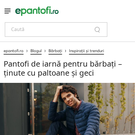
Caută
›
›
›
epantofi.ro
Blogul
Bărbați
Inspirații și trenduri
Pantofi de iarnă pentru bărbați –
ținute cu paltoane și geci