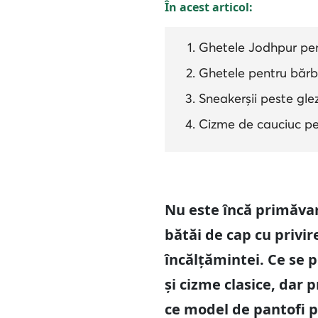
În acest articol:
Ghetele Jodhpur pent
Ghetele pentru bărba
Sneakerșii peste glez
Cizme de cauciuc pen
Nu este încă primăvar
bătăi de cap cu privir
încălțămintei. Ce se 
și cizme clasice, dar 
ce model de pantofi p