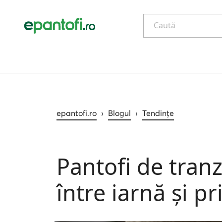
Caută
epantofi.ro
›
Blogul
›
Tendințe
Pantofi de tranz
între iarnă și p