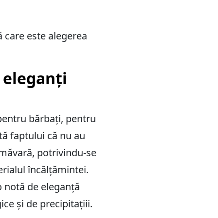
 care este alegerea
 eleganți
entru bărbați, pentru
tă faptului că nu au
rimăvară, potrivindu-se
rialul încălțămintei.
 o notă de eleganță
ce și de precipitațiii.