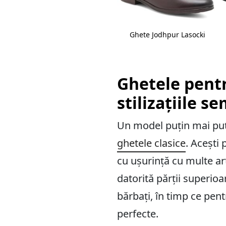
o
Ghete Jodhpur Ted Baker
Ghete Jodhpur Lasocki
Ghetele pentr
stilizațiile s
Un model puțin mai puți
ghetele clasice
. Acești 
cu ușurință cu multe ar
datorită părții superioa
bărbați, în timp ce pent
perfecte.