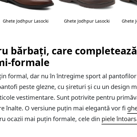
Ghete Jodhpur Lasocki
Ghete Jodhpur Lasocki
Ghete 
u bărbați, care completează
emi-formale
n formal, dar nu în întregime sport al pantofilor 
pantofi peste glezne, cu șireturi și cu un design 
ticole vestimentare. Sunt potrivite pentru primă
re înalte. O versiune puțin mai elegantă vor fi
ghe
ru ocazii mai puțin formale, cele din
piele întoar