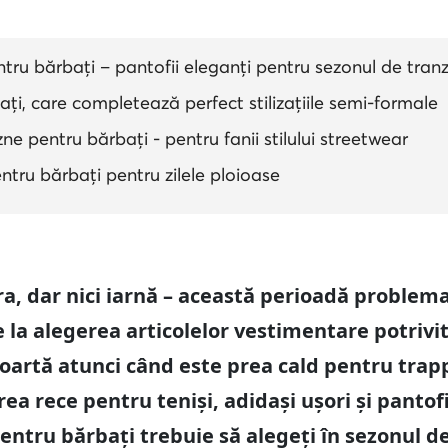
ru bărbați – pantofii eleganți pentru sezonul de tranz
ți, care completează perfect stilizațiile semi-formale
ne pentru bărbați - pentru fanii stilului streetwear
tru bărbați pentru zilele ploioase
a, dar nici iarnă – această perioadă problem
e la alegerea articolelor vestimentare potrivit
poartă atunci când este prea cald pentru tra
prea rece pentru teniși, adidași ușori și panto
entru bărbați trebuie să alegeți în sezonul de