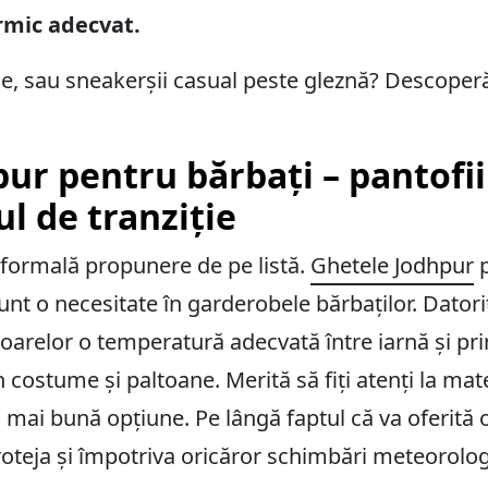
rmic adecvat.
e, sau sneakerșii casual peste gleznă? Descoperă
ur pentru bărbați – pantofii
l de tranziție
formală propunere de pe listă.
Ghetele Jodhpur
p
unt o necesitate în garderobele bărbaților. Datori
cioarelor o temperatură adecvată între iarnă și p
n costume și paltoane. Merită să fiți atenți la mate
a mai bună opțiune. Pe lângă faptul că va oferită
 proteja și împotriva oricăror schimbări meteorologi