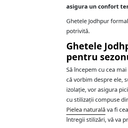
asigura un confort te
Ghetele Jodhpur formal
potrivită.
Ghetele Jodhp
pentru sezonu
Să începem cu cea mai 
că vorbim despre ele, s
izolație, vor asigura pi
cu stilizații compuse di
Pielea naturală
va fi ce
întregii stilizări, vă va