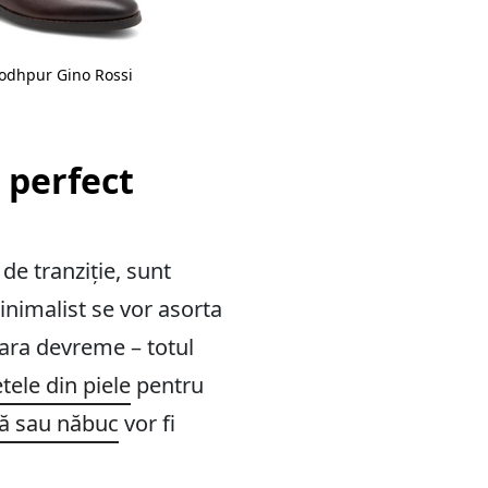
Jodhpur Gino Rossi
 perfect
de tranziție, sunt
minimalist se vor asorta
vara devreme – totul
tele din piele
pentru
să sau năbuc
vor fi