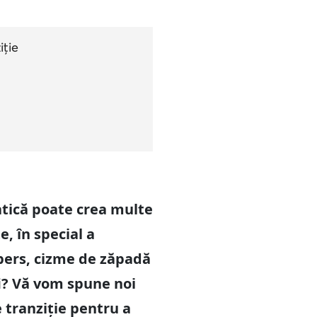
iție
atică poate crea multe
e, în special a
ppers, cizme de zăpadă
fi? Vă vom spune noi
 tranziție pentru a