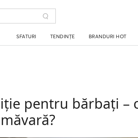
SFATURI
TENDINȚE
BRANDURI HOT
iție pentru bărbați – 
rimăvară?