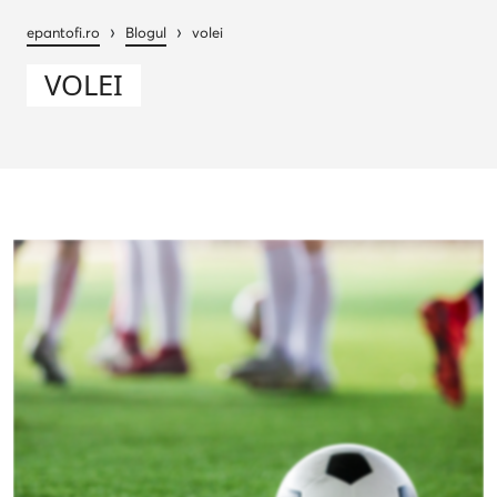
›
›
epantofi.ro
Blogul
volei
VOLEI