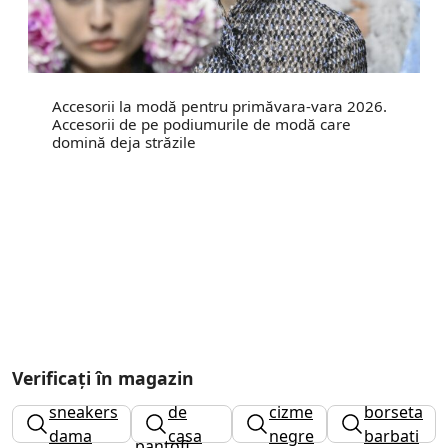
Accesorii la modă pentru primăvara-vara 2026.
Accesorii de pe podiumurile de modă care
domină deja străzile
Verificați în magazin
papuci
sneakers
de
cizme
borseta
dama
casa
negre
barbati
pantofi