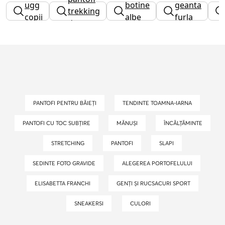
ugg
botine
geanta
dama
trekking
copii
albe
furla
dama
PANTOFI PENTRU BĂIEȚI
TENDINTE TOAMNA-IARNA
PANTOFI CU TOC SUBȚIRE
MĂNUȘI
ÎNCĂLȚĂMINTE
STRETCHING
PANTOFI
SLAPI
SEDINTE FOTO GRAVIDE
ALEGEREA PORTOFELULUI
ELISABETTA FRANCHI
GENȚI ȘI RUCSACURI SPORT
SNEAKERSI
CULORI