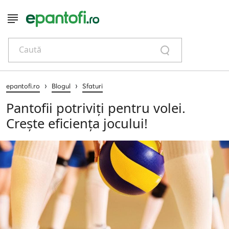
Caută
›
›
epantofi.ro
Blogul
Sfaturi
Pantofii potriviți pentru volei.
Crește eficiența jocului!