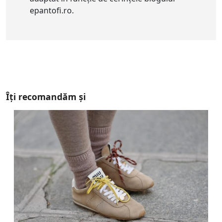
epantofi.ro.
Îți recomandăm și