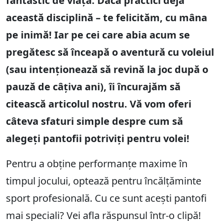
fantastic de viață. Dacă practici deja
această disciplină – te felicităm, cu mâna
pe inimă! Iar pe cei care abia acum se
pregătesc să înceapă o aventură cu voleiul
(sau intenționează să revină la joc după o
pauză de câțiva ani), îi încurajăm să
citească articolul nostru. Vă vom oferi
câteva sfaturi simple despre cum să
alegeți pantofii potriviți pentru volei!
Pentru a obține performanțe maxime în
timpul jocului, optează pentru încălțăminte
sport profesională. Cu ce sunt acești pantofi
mai speciali? Vei afla răspunsul într-o clipă!