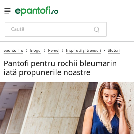
Caută
›
›
›
›
epantofi.ro
Blogul
Femei
Inspirații și trenduri
Sfaturi
Pantofi pentru rochii bleumarin –
iată propunerile noastre