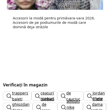
Accesorii la modă pentru primăvara-vara 2026.
Accesorii de pe podiumurile de modă care
domină deja străzile
Verificați în magazin
cizme
trappers
ceasuri
de
jordan
papuci
ghete
baieti
barbati
cauciuc
1 low
adidasi
ghiozdan
de
dama
barbati
nike