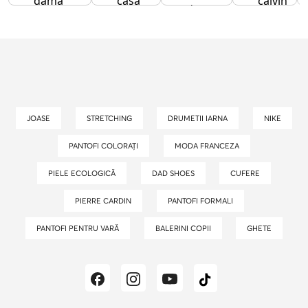
dama
casa
calvin
dama
dama
klein
JOASE
STRETCHING
DRUMETII IARNA
NIKE
PANTOFI COLORAȚI
MODA FRANCEZA
PIELE ECOLOGICĂ
DAD SHOES
CUFERE
PIERRE CARDIN
PANTOFI FORMALI
PANTOFI PENTRU VARĂ
BALERINI COPII
GHETE