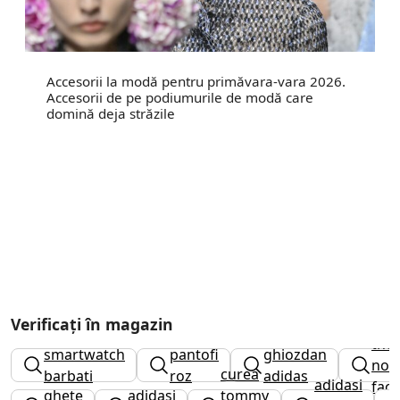
Accesorii la modă pentru primăvara-vara 2026.
Accesorii de pe podiumurile de modă care
domină deja străzile
ghe
Verificați în magazin
the
smartwatch
pantofi
ghiozdan
nor
curea
barbati
roz
adidas
adidasi
face
ghete
adidasi
tommy