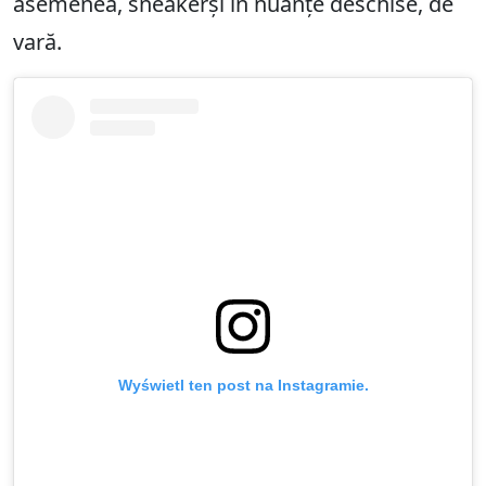
asemenea, sneakerși în nuanțe deschise, de
vară.
Wyświetl ten post na Instagramie.