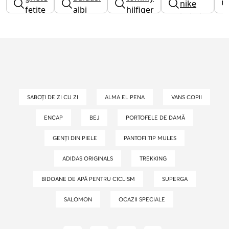
nike
barb
fetite
albi
hilfiger
baieti
barbati
SABOȚI DE ZI CU ZI
ALMA EL PENA
VANS COPII
ENCAP
BEJ
PORTOFELE DE DAMĂ
GENȚI DIN PIELE
PANTOFI TIP MULES
ADIDAS ORIGINALS
TREKKING
BIDOANE DE APĂ PENTRU CICLISM
SUPERGA
SALOMON
OCAZII SPECIALE