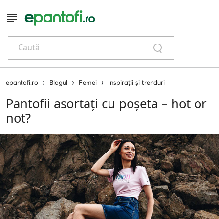
Caută
›
›
›
epantofi.ro
Blogul
Femei
Inspirații și trenduri
Pantofii asortați cu poșeta – hot or
not?