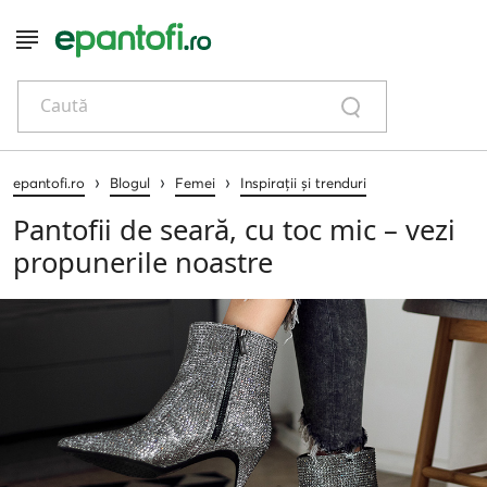
Caută
›
›
›
epantofi.ro
Blogul
Femei
Inspirații și trenduri
Pantofii de seară, cu toc mic – vezi
propunerile noastre