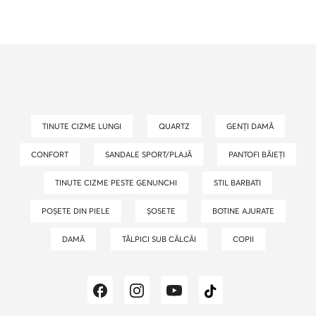
TINUTE CIZME LUNGI
QUARTZ
GENȚI DAMĂ
CONFORT
SANDALE SPORT/PLAJĂ
PANTOFI BĂIEȚI
TINUTE CIZME PESTE GENUNCHI
STIL BARBATI
POȘETE DIN PIELE
ȘOSETE
BOTINE AJURATE
DAMĂ
TĂLPICI SUB CĂLCÂI
COPII