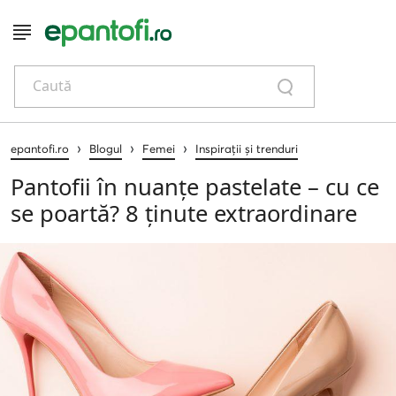
Caută
›
›
›
epantofi.ro
Blogul
Femei
Inspirații și trenduri
Pantofii în nuanțe pastelate – cu ce
se poartă? 8 ținute extraordinare