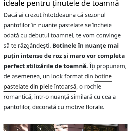
ideale pentru ținutele de toamnă
Dacă ai crezut întotdeauna că sezonul
pantofilor în nuanțe pastelate se încheie
odată cu debutul toamnei, te vom convinge
să te răzgândești.
Botinele în nuanțe mai
puțin intense de roz și maro vor completa
perfect stilizările de toamnă.
Îți propunem,
de asemenea, un look format din
botine
pastelate din piele întoarsă
, o rochie
romantică, într-o nuanță similară cu cea a
pantofilor, decorată cu motive florale.