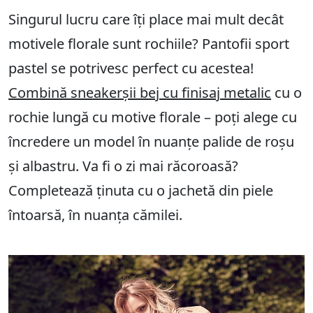
Singurul lucru care îți place mai mult decât
motivele florale sunt rochiile? Pantofii sport
pastel se potrivesc perfect cu acestea!
Combină sneakerșii bej cu finisaj metalic
cu o
rochie lungă cu motive florale – poți alege cu
încredere un model în nuanțe palide de roșu
și albastru. Va fi o zi mai răcoroasă?
Completează ținuta cu o jachetă din piele
întoarsă, în nuanța cămilei.