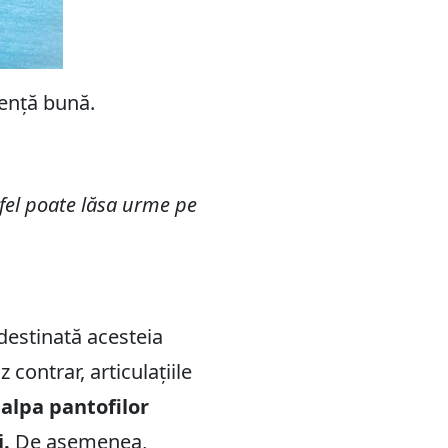
rență bună.
tfel poate lăsa urme pe
destinată acesteia
contrar, articulațiile
alpa pantofilor
i.
De asemenea,