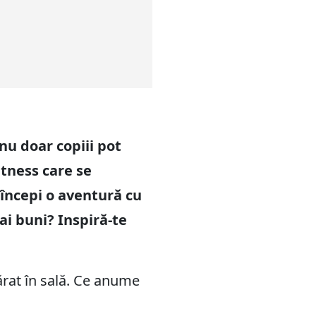
nu doar copiii pot
itness care se
 începi o aventură cu
mai buni? Inspiră-te
părat în sală. Ce anume