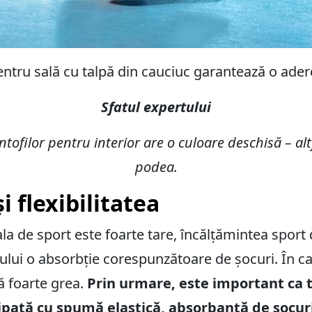
entru sală cu talpă din cauciuc garantează o ade
Sfatul expertului
ntofilor pentru interior are o culoare deschisă – al
podea.
 flexibilitatea
la de sport este foarte tare, încălțămintea sport 
ului o absorbție corespunzătoare de șocuri. În caz 
ă foarte grea.
Prin urmare, este important ca t
hipată cu spumă elastică, absorbantă de șocur