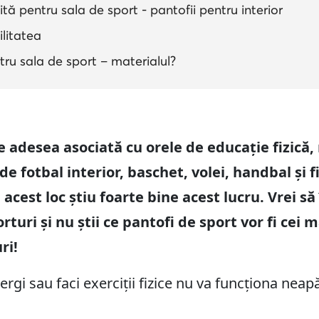
tă pentru sala de sport - pantofii pentru interior
ilitatea
ntru sala de sport – materialul?
e adesea asociată cu orele de educație fizică, 
de fotbal interior, baschet, volei, handbal și f
acest loc știu foarte bine acest lucru. Vrei să
turi și nu știi ce pantofi de sport vor fi cei 
ri!
ergi sau faci exerciții fizice nu va funcționa nea