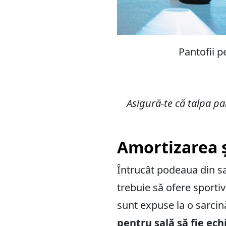
Pantofii p
Asigură-te că talpa pa
Amortizarea și
Întrucât podeaua din sa
trebuie să ofere sportiv
sunt expuse la o sarcin
pentru sală să fie ec