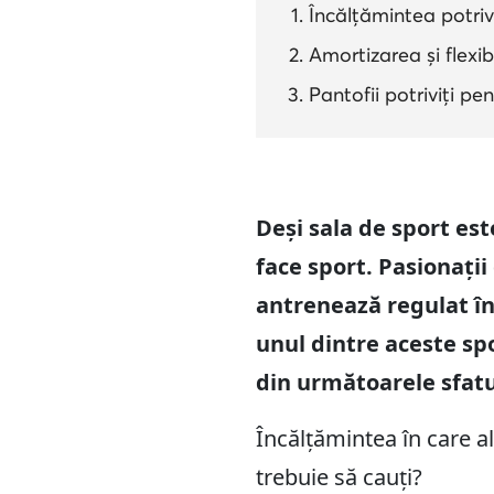
Încălțămintea potrivi
Amortizarea și flexib
Pantofii potriviți pe
Deși sala de sport est
face sport. Pasionații 
antrenează regulat în 
unul dintre aceste spor
din următoarele sfatu
Încălțămintea în care al
trebuie să cauți?