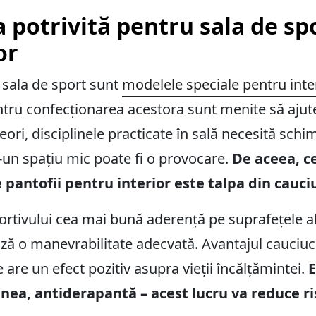
 potrivită pentru sala de spo
or
u sala de sport sunt
modelele speciale pentru inter
entru confecționarea acestora sunt menite să ajute
ori, disciplinele practicate în sală necesită schi
r-un spațiu mic poate fi o provocare.
De aceea, c
pantofii pentru interior este talpa din cauci
ortivului cea mai bună aderență pe suprafețele 
 o manevrabilitate adecvată. Avantajul cauciucul
 are un efect pozitiv asupra vieții încălțămintei.
E
nea, antiderapantă – acest lucru va reduce ri