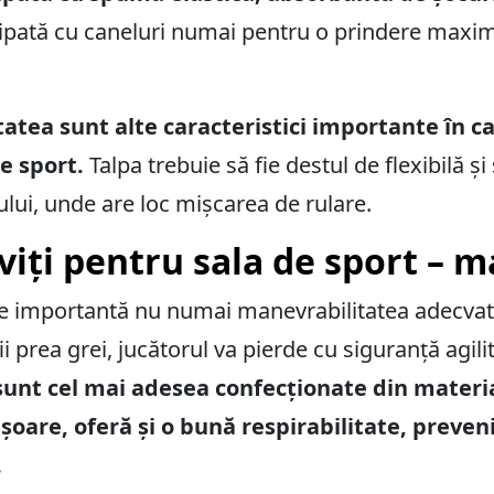
echipată cu caneluri numai pentru o prindere max
itatea sunt alte caracteristici importante în c
e sport.
Talpa trebuie să fie destul de flexibilă și
ului, unde are loc mișcarea de rulare.
viți pentru sala de sport – m
te importantă nu numai manevrabilitatea adecvată,
ii prea grei, jucătorul va pierde cu siguranță agili
sunt cel mai adesea confecționate din materia
șoare, oferă și o bună respirabilitate, preven
.