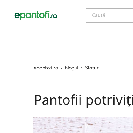
Caută
epantofi.ro
›
Blogul
›
Sfaturi
Pantofii potrivi