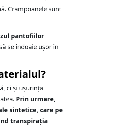
imă. Crampoanele sunt
azul pantofiilor
 să se îndoaie ușor în
aterialul?
 ci și ușurința
tatea.
Prin urmare,
le sintetice, care pe
ind transpirația