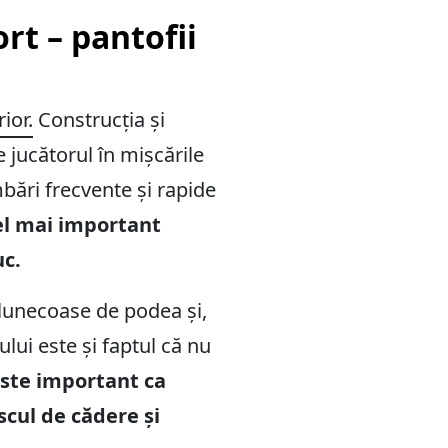
rt – pantofii
ior.
Construcția și
 jucătorul în mișcările
mbări frecvente și rapide
el mai important
uc.
alunecoase de podea și,
ui este și faptul că nu
ste important ca
scul de cădere și