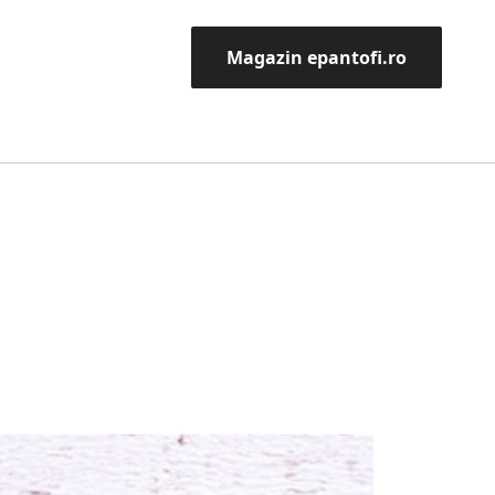
Magazin epantofi.ro