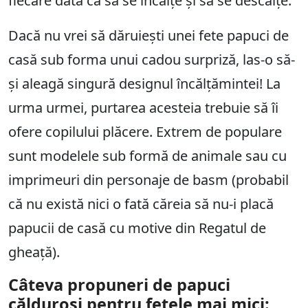
fiecare dată ca să se încalțe și să se descalțe.
Dacă nu vrei să dăruiești unei fete papuci de
casă sub forma unui cadou surpriză, las-o să-
și aleagă singură designul încălțămintei! La
urma urmei, purtarea acesteia trebuie să îi
ofere copilului plăcere. Extrem de populare
sunt modelele sub formă de animale sau cu
imprimeuri din personaje de basm (probabil
că nu există nici o fată căreia să nu-i placă
papucii de casă cu motive din Regatul de
gheață).
Câteva propuneri de papuci
călduroși pentru fetele mai mici: