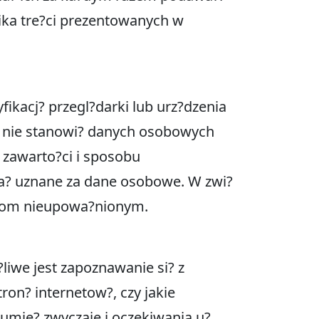
ika tre?ci prezentowanych w
fikacj? przegl?darki lub urz?dzenia
dy nie stanowi? danych osobowych
h zawarto?ci i sposobu
ta? uznane za dane osobowe. W zwi?
sobom nieupowa?nionym.
liwe jest zapoznawanie si? z
ron? internetow?, czy jakie
zumie? zwyczaje i oczekiwania u?