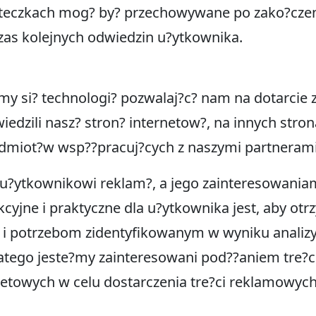
steczkach mog? by? przechowywane po zako?czeni
zas kolejnych odwiedzin u?ytkownika.
emy si? technologi? pozwalaj?c? nam na dotarci
iedzili nasz? stron? internetow?, na innych stro
odmiot?w wsp??pracuj?cych z naszymi partnerami
u?ytkownikowi reklam?, a jego zainteresowaniam
akcyjne i praktyczne dla u?ytkownika jest, aby o
i potrzebom zidentyfikowanym w wyniku analizy
Dlatego jeste?my zainteresowani pod??aniem tre
rnetowych w celu dostarczenia tre?ci reklamowy