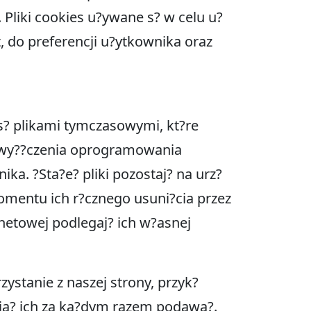
 Pliki cookies u?ywane s? w celu u?
, do preferencji u?ytkownika oraz
 s? plikami tymczasowymi, kt?re
b wy??czenia oprogramowania
ka. ?Sta?e? pliki pozostaj? na urz?
omentu ich r?cznego usuni?cia przez
netowej podlegaj? ich w?asnej
stanie z naszej strony, przyk?
sia? ich za ka?dym razem podawa?.