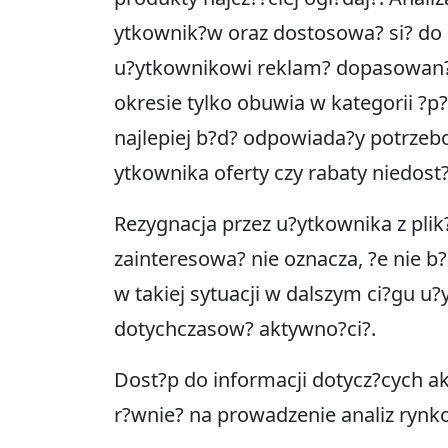
ytkownik?w oraz dostosowa? si? do i
u?ytkownikowi reklam? dopasowan? 
okresie tylko obuwia w kategorii ?p
najlepiej b?d? odpowiada?y potrzeb
ytkownika oferty czy rabaty niedost
Rezygnacja przez u?ytkownika z pli
zainteresowa? nie oznacza, ?e nie b
w takiej sytuacji w dalszym ci?gu u
dotychczasow? aktywno?ci?.
Dost?p do informacji dotycz?cych a
r?wnie? na prowadzenie analiz rynk