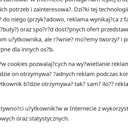
ch potrzeb i zainteresowa?. Dzi?ki tej technolo
do niego (przyk?adowo, reklama wynikaj?ca z fa
??buty?) oraz spo?r?d dost?pnych ofert przedstaw
om u?ytkownika, ale r?wnie? mo?emy tworzy? i p
?pne dla innych os?b.
k?w cookies pozwalaj?cych na wy?wietlanie rek
?dzie on otrzymywa? ?adnych reklam podczas korz
?ytkownik b?dzie otrzymywa? tak? sam? ilo?? rekl
ktywno?ci u?ytkownik?w w Internecie z wykorzys
owych oraz statystycznych.