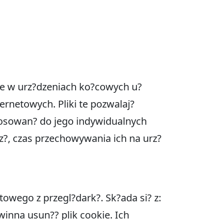
ane w urz?dzeniach ko?cowych u?
ernetowych. Pliki te pozwalaj?
tosowan? do jego indywidualnych
dz?, czas przechowywania ich na urz?
towego z przegl?dark?. Sk?ada si? z:
winna usun?? plik cookie. Ich