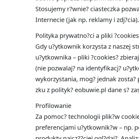
Stosujemy r?wnie? ciasteczka pozwa
Internecie (jak np. reklamy i zdj?cia).
Polityka prywatno?ci a pliki ?cookies
Gdy u?ytkownik korzysta z naszej str
u?ytkownika – pliki ?cookies? zbier
(nie pozwalaj? na identyfikacj? u?yt
wykorzystania, mog? jednak zosta?
zku z polityk? eobuwie.pl dane s? 
Profilowanie
Za pomoc? technologii plik?w cookie
preferencjami u?ytkownik?w – np. pop
produkty najcz??ciej ogl?daj?. Anal