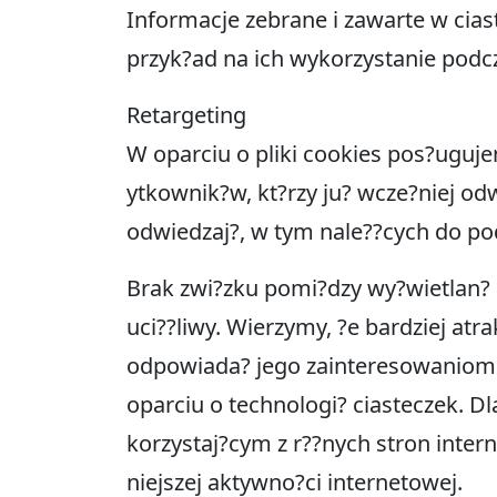
Informacje zebrane i zawarte w cia
przyk?ad na ich wykorzystanie podc
Retargeting
W oparciu o pliki cookies pos?uguj
ytkownik?w, kt?rzy ju? wcze?niej odw
odwiedzaj?, w tym nale??cych do p
Brak zwi?zku pomi?dzy wy?wietlan? 
uci??liwy. Wierzymy, ?e bardziej atr
odpowiada? jego zainteresowaniom 
oparciu o technologi? ciasteczek. 
korzystaj?cym z r??nych stron inte
niejszej aktywno?ci internetowej.