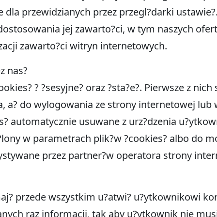
 dla przewidzianych przez przegl?darki ustawie?.
 dostosowania jej zawarto?ci, w tym naszych ofert
zacji zawarto?ci witryn internetowych.
ez nas?
okies? ? ?sesyjne? oraz ?sta?e?. Pierwsze z nich
a, a? do wylogowania ze strony internetowej lu
 s? automatycznie usuwane z urz?dzenia u?ytkowni
?lony w parametrach plik?w ?cookies? albo do m
ystywane przez partner?w operatora strony inter
j? przede wszystkim u?atwi? u?ytkownikowi korzy
ych raz informacji, tak aby u?ytkownik nie mu