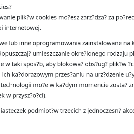
ies?
wanie plik?w cookies mo?esz zarz?dza? za po?r
ki internetowej.
owe lub inne oprogramowania zainstalowane na 
opuszczaj? umieszczanie okre?lonego rodzaju pl
e w taki spos?b, aby blokowa? obs?ug? plik?w ?c
o ich ka?dorazowym przes?aniu na urz?dzenie u?
ej technologii mo?e w ka?dym momencie zosta?
k w przysz?o?ci).
ciasteczek podmiot?w trzecich z jednoczesn? akc