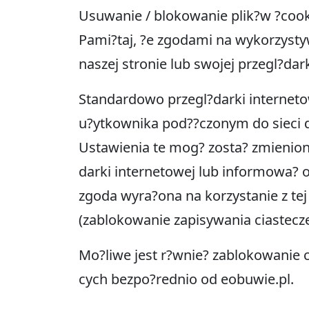
Usuwanie / blokowanie plik?w ?cook
Pami?taj, ?e zgodami na wykorzysty
naszej stronie lub swojej przegl?dar
Standardowo przegl?darki internet
u?ytkownika pod??czonym do sieci d
Ustawienia te mog? zosta? zmienion
darki internetowej lub informowa? 
zgoda wyra?ona na korzystanie z t
(zablokowanie zapisywania ciastecze
Mo?liwe jest r?wnie? zablokowanie 
cych bezpo?rednio od eobuwie.pl.