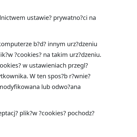
ednictwem ustawie? prywatno?ci na
komputerze b?d? innym urz?dzeniu
ik?w ?cookies? na takim urz?dzeniu.
ookies? w ustawieniach przegl?
ytkownika. W ten spos?b r?wnie?
 zmodyfikowana lub odwo?ana
eptacj? plik?w ?cookies? pochodz?