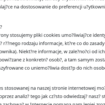
laj?ce na dostosowanie do preferencji u?ytkown
?
ony stosujemy pliki cookies umo?liwiaj?ce identy
aj? r??nego rodzaju informacje, kt?re co do zasa
kownika). Niekt?re informacje, w zale?no?ci od ic
 powi?zane z konkretn? osob?, a tam samym zos
zaszyfrowane co uniemo?liwia dost?p do nich o
s stosowanej na naszej stronie internetowej mo?
rzez analiz? tego jak cz?sto odwiedzaj? nasz? st
iza zachowa? w Internecie pomaga nam lepiej zro