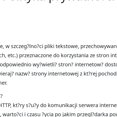
zne, w szczeg?lno?ci pliki tekstowe, przechowyw
, etc.) przeznaczone do korzystania ze stron int
 odpowiednio wy?wietli? stron? internetow? dos
wieraj? nazw? strony internetowej z kt?rej pocho
er.
?
HTTP, kt?ry s?u?y do komunikacji serwera interne
 warto?ci i czasu ?ycia po jakim przegl?darka po