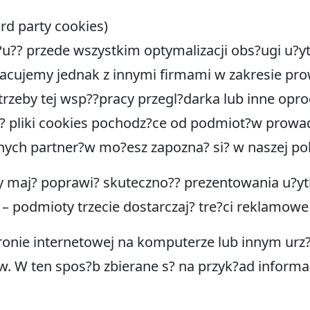
ird party cookies)
?u?? przede wszystkim optymalizacji obs?ugi u?y
acujemy jednak z innymi firmami w zakresie prow
rzeby tej wsp??pracy przegl?darka lub inne op
e? pliki cookies pochodz?ce od podmiot?w prowad
nych partner?w mo?esz zapozna? si? w naszej pol
y maj? poprawi? skuteczno?? prezentowania u?yt
 – podmioty trzecie dostarczaj? tre?ci reklamow
tronie internetowej na komputerze lub innym ur
?w. W ten spos?b zbierane s? na przyk?ad inform