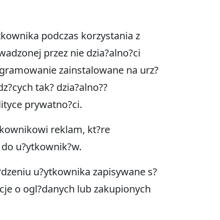
tkownika podczas korzystania z
adzonej przez nie dzia?alno?ci
rogramowanie zainstalowane na urz?
z?cych tak? dzia?alno??
ityce prywatno?ci.
kownikowi reklam, kt?re
e do u?ytkownik?w.
z?dzeniu u?ytkownika zapisywane s?
acje o ogl?danych lub zakupionych