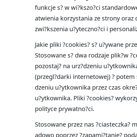
funkcje s? w wi?kszo?ci standardowe
atwienia korzystania ze strony oraz
zwi?kszenia u?yteczno?ci i personali
Jakie pliki ?cookies? s? u?ywane prz
Stosowane s? dwa rodzaje plik?w ?co
pozostaj? na urz?dzeniu u?ytkownik
(przegl?darki internetowej) ? potem
dzeniu u?ytkownika przez czas okre
u?ytkownika. Pliki ?cookies? wykorz
polityce prywatno?ci.
Stosowane przez nas ?ciasteczka? ma
adowo poprzez ?zapami?tanie? podan