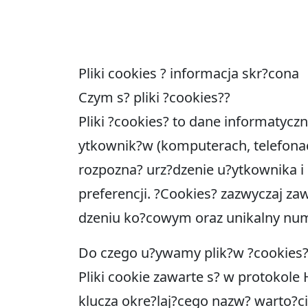
Pliki cookies ? informacja skr?cona
Czym s? pliki ?cookies??
Pliki ?cookies? to dane informatyc
ytkownik?w (komputerach, telefonach
rozpozna? urz?dzenie u?ytkownika i
preferencji. ?Cookies? zazwyczaj za
dzeniu ko?cowym oraz unikalny num
Do czego u?ywamy plik?w ?cookies?
Pliki cookie zawarte s? w protokole 
klucza okre?laj?cego nazw? warto?ci,