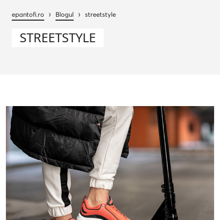
›
›
epantofi.ro
Blogul
streetstyle
STREETSTYLE