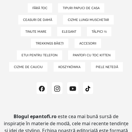
FĂRĂ TOC
TIPURI PAPUCI DE CASA
CEASURI DE DAMĂ
CIZME LUNGI MUSCHETAR
TINUTE MARE
ELEGANT
TĂLPICI ½
TREKKINGS BĂIEȚI
ACCESORII
ETUI PENTRU TELEFON
PANTOFI CU TOC KITTEN
CIZME DE CAUCIU
KOSZYKÓWKA
PIELE NETEDĂ
Blogul epantofi.ro
este cea mai bună sursă de
inspirație în materie de modă, cele mai recente tendințe
și idei de styling.
Echipa noastră editorială este formată