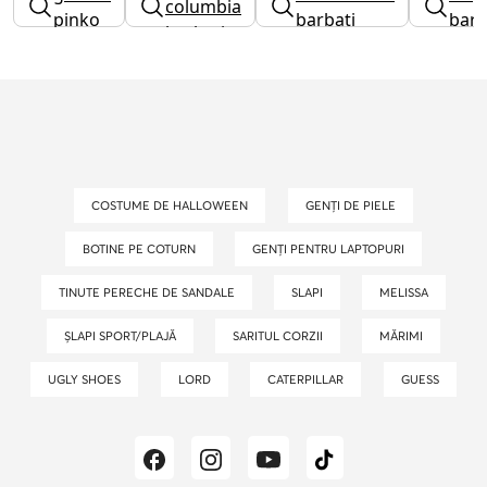
columbia
pinko
barbati
barb
barbati
COSTUME DE HALLOWEEN
GENȚI DE PIELE
BOTINE PE COTURN
GENȚI PENTRU LAPTOPURI
TINUTE PERECHE DE SANDALE
SLAPI
MELISSA
ȘLAPI SPORT/PLAJĂ
SARITUL CORZII
MĂRIMI
UGLY SHOES
LORD
CATERPILLAR
GUESS