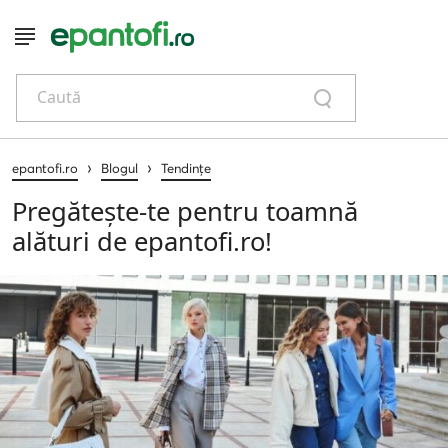
Caută
›
›
epantofi.ro
Blogul
Tendințe
Pregătește-te pentru toamnă
alături de epantofi.ro!