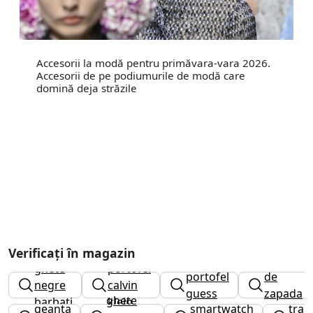
Accesorii la modă pentru primăvara-vara 2026.
Accesorii de pe podiumurile de modă care
domină deja străzile
Verificați în magazin
cizme
ghete
portofel
portofel
de
negre
calvin
guess
zapada
ghete
barbati
klein
geanta
smartwatch
trap
fete