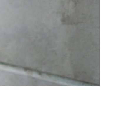
Femei
Inspirații și trenduri