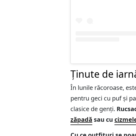
Ținute de iarn
În lunile răcoroase, est
pentru geci cu puf și p
clasice de genți.
Rucsac
zăpadă
sau cu
cizmele
Cu ce outfituri se poa