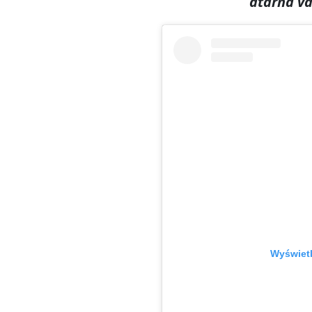
atârnă va 
Wyświetl