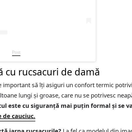
Post
ă cu rucsacuri de damă
e important să îți asiguri un confort termic potriv
altoane lungi și groase, care nu se potrivesc nea
ul este cu siguranță mai puțin formal și se va
 de cauciuc.
rtă iarna rucsacurile?
La fel ca modelul din ima