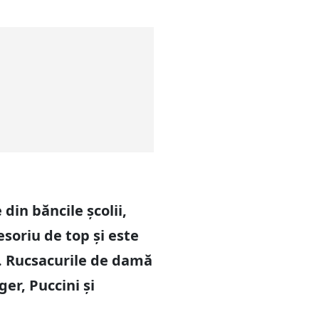
din băncile școlii,
esoriu de top și este
ai. Rucsacurile de damă
er, Puccini și