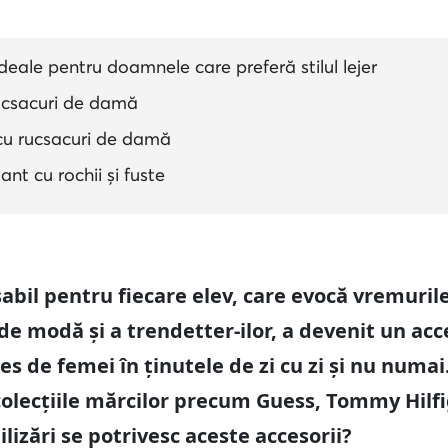
ideale pentru doamnele care preferă stilul lejer
rucsacuri de damă
i cu rucsacuri de damă
nt cu rochii și fuste
il pentru fiecare elev, care evocă vremurile 
de modă și a trendetter-ilor, a devenit un acc
des de femei în ținutele de zi cu zi și nu num
colecțiile mărcilor precum Guess, Tommy Hilfig
ilizări se potrivesc aceste accesorii?