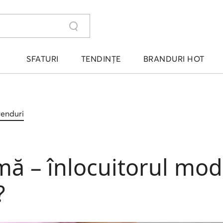
SFATURI
TENDINȚE
BRANDURI HOT
trenduri
ă – înlocuitorul mode
?