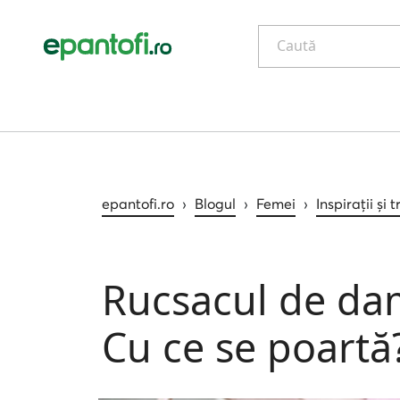
Caută
epantofi.ro
›
Blogul
›
Femei
›
Inspirații și 
Rucsacul de dam
Cu ce se poartă