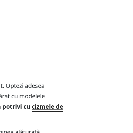
it. Optezi adesea
părat cu modelele
 potrivi cu
cizmele de
ginea alăturată,