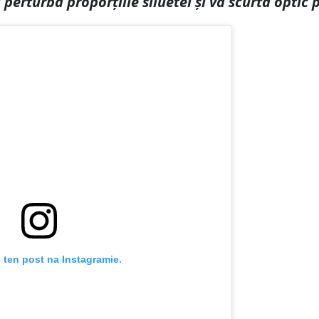
perturba proporțiile siluetei și va scurta optic 
 ten post na Instagramie.