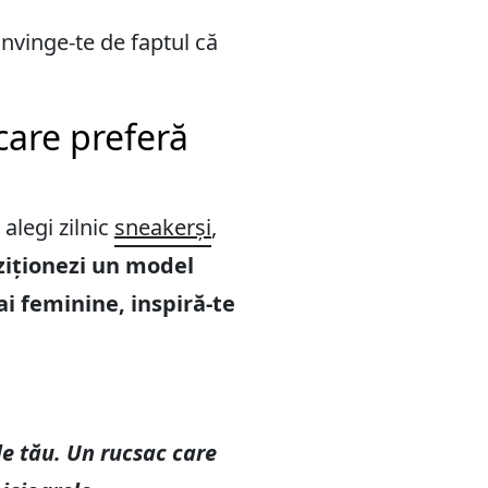
nvinge-te de faptul că
care preferă
alegi zilnic
sneakerși
,
ziționezi un model
ai feminine, inspiră-te
le tău. Un rucsac care