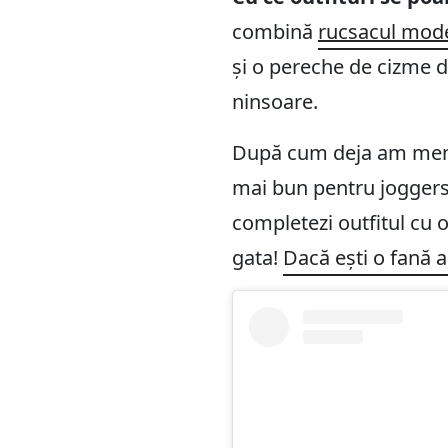
combină
rucsacul mode
și o pereche de cizme d
ninsoare.
După cum deja am menți
mai bun pentru joggers 
completezi outfitul cu 
gata!
Dacă ești o fană al