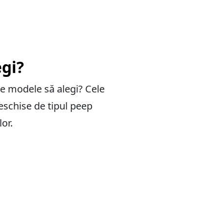
egi?
 ce modele să alegi? Cele
deschise de tipul peep
lor.