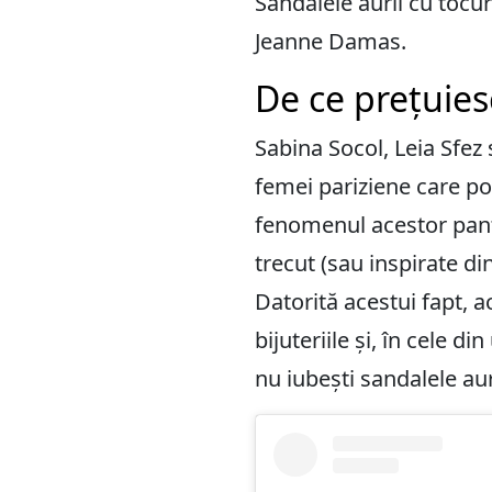
Sandalele aurii cu tocu
Jeanne Damas.
De ce prețuies
Sabina Socol, Leia Sfez
femei pariziene care p
fenomenul acestor panto
trecut (sau inspirate di
Datorită acestui fapt, a
bijuteriile și, în cele 
nu iubești sandalele aur