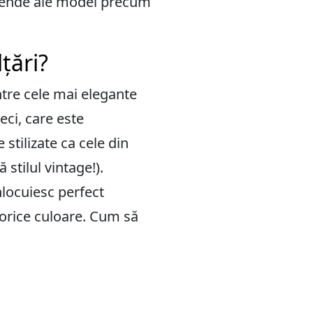
legende ale modei precum
țări?
tre cele mai elegante
Deci, care este
stilizate ca cele din
stilul vintage!).
înlocuiesc perfect
e orice culoare. Cum să