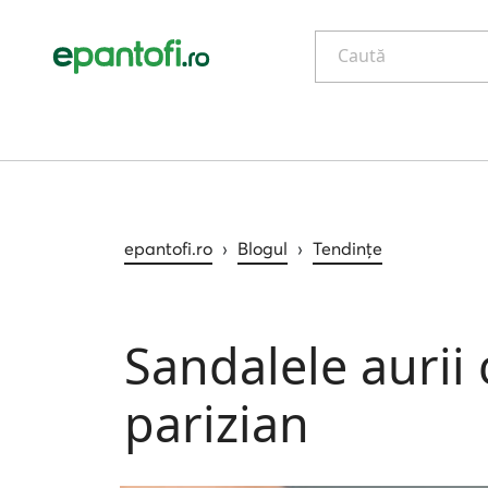
Caută
epantofi.ro
›
Blogul
›
Tendințe
Sandalele aurii c
parizian