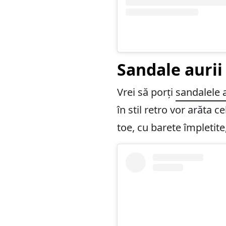
Sandale aurii 
Vrei să porți
sandalele a
în stil retro vor arăta 
toe, cu barete împletite,