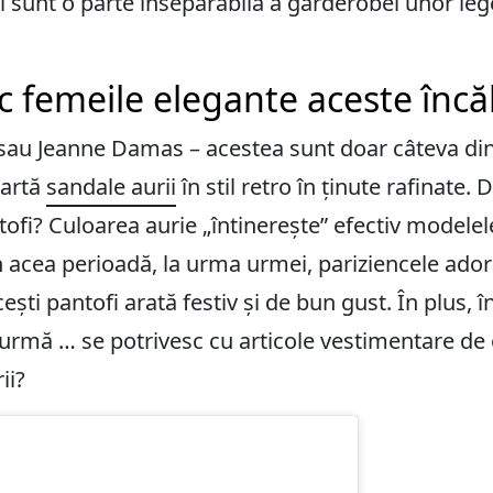
ri sunt o parte inseparabilă a garderobei unor 
c femeile elegante aceste încăl
 sau Jeanne Damas – acestea sunt doar câteva din
oartă
sandale aurii
în stil retro în ținute rafinate. 
fi? Culoarea aurie „întinerește” efectiv modelele 
n acea perioadă, la urma urmei, pariziencele adoră 
cești pantofi arată festiv și de bun gust. În plus, 
din urmă … se potrivesc cu articole vestimentare d
ii?