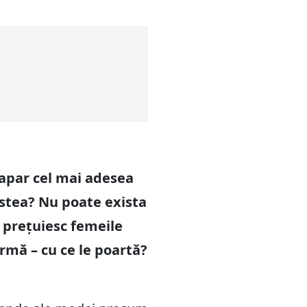
apar cel mai adesea
estea? Nu poate exista
e prețuiesc femeile
urmă – cu ce le poartă?