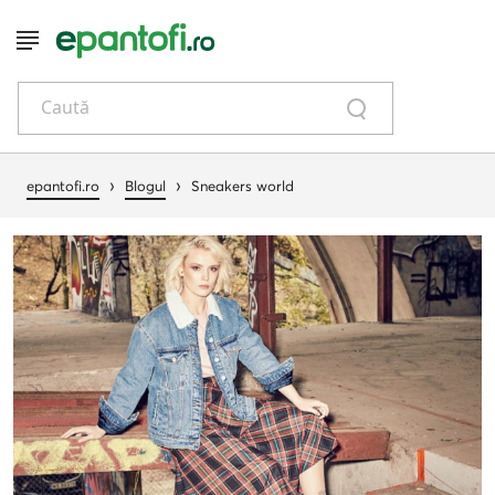
Caută
›
›
epantofi.ro
Blogul
Sneakers world