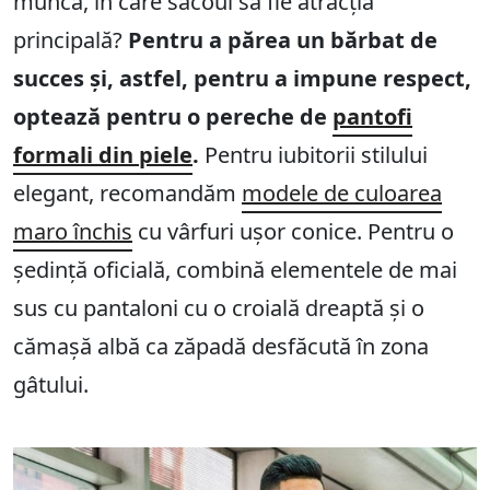
muncă, în care sacoul să fie atracția
principală?
Pentru a părea un bărbat de
succes și, astfel, pentru a impune respect,
optează pentru o pereche de
pantofi
formali din piele
.
Pentru iubitorii stilului
elegant, recomandăm
modele de culoarea
maro închis
cu vârfuri ușor conice. Pentru o
ședință oficială, combină elementele de mai
sus cu pantaloni cu o croială dreaptă și o
cămașă albă ca zăpadă desfăcută în zona
gâtului.