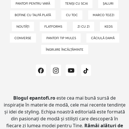
PANTOFI PENTRU VARĂ
TENIȘI CU SCAI
ȘALURI
BOTINE CU TALPĂ PLATĂ
CU TOC
MARCO TOZZI
NOUTĂȚI
FLATFORMS
ZI CU ZI
KEDS
CONVERSE
PANTOFI TIP MULES
CĂCIULĂ DAMĂ
ÎNGRIJIRE ÎNCĂLȚĂMINTE
Blogul epantofi.ro
este cea mai bună sursă de
inspirație în materie de modă, cele mai recente tendințe
și idei de styling.
Echipa noastră editorială este formată
din pasionați de modă și stiliști care descoperă în
fiecare zi lumea modei pentru Tine.
Rămâi alături de