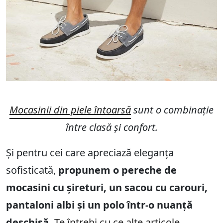
Mocasinii din piele întoarsă
sunt o combinație
între clasă și confort.
Și pentru cei care apreciază eleganța
sofisticată,
propunem o pereche de
mocasini cu șireturi, un sacou cu carouri,
pantaloni albi și un polo într-o nuanță
deschisă.
Te întrebi cu ce alte articole