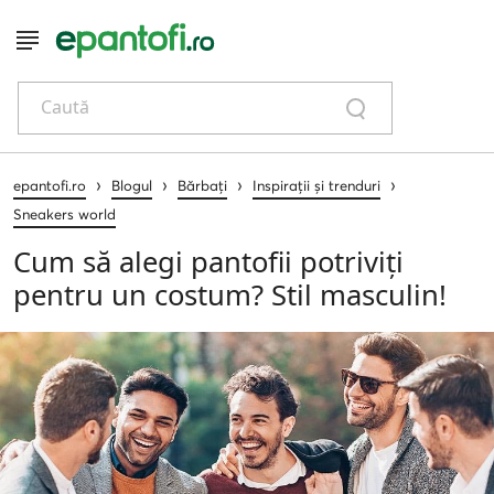
Caută
›
›
›
›
epantofi.ro
Blogul
Bărbați
Inspirații și trenduri
Sneakers world
Cum să alegi pantofii potriviți
pentru un costum? Stil masculin!