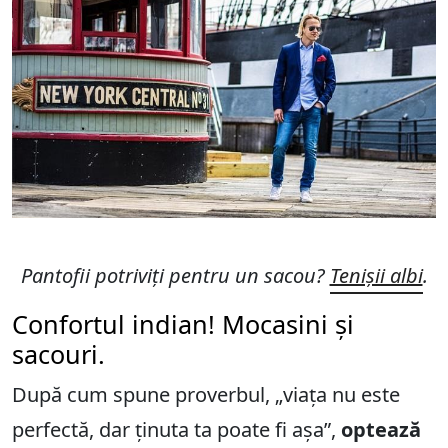
Pantofii potriviți pentru un sacou?
Tenișii albi
.
Confortul indian! Mocasini și
sacouri.
După cum spune proverbul, „viața nu este
perfectă, dar ținuta ta poate fi așa”,
optează