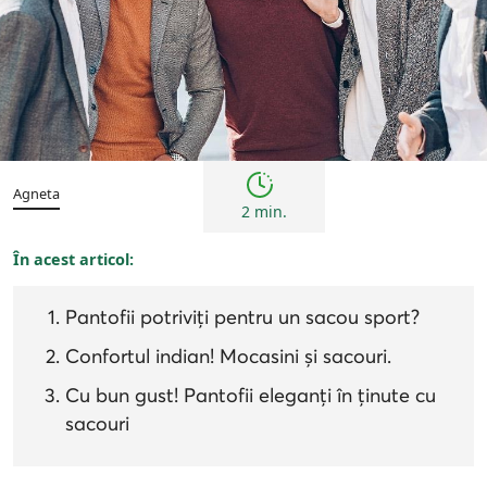
Bărbați
Inspirații și trenduri
Sneakers world
Agneta
2 min.
În acest articol:
Pantofii potriviți pentru un sacou sport?
Confortul indian! Mocasini și sacouri.
Cu bun gust! Pantofii eleganți în ținute cu
sacouri