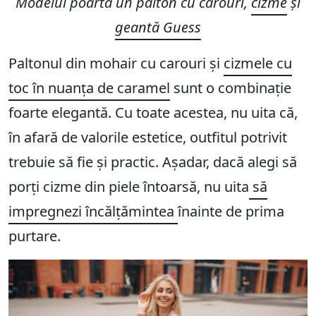
Modelul poartă un palton cu carouri,
cizme
și
geantă Guess
Paltonul din mohair cu carouri și
cizmele cu
toc în nuanța de caramel
sunt o combinație
foarte elegantă. Cu toate acestea, nu uita că,
în afară de valorile estetice, outfitul potrivit
trebuie să fie și practic. Așadar, dacă alegi să
porți cizme din piele întoarsă, nu uita
să
impregnezi încălțămintea
înainte de prima
purtare.