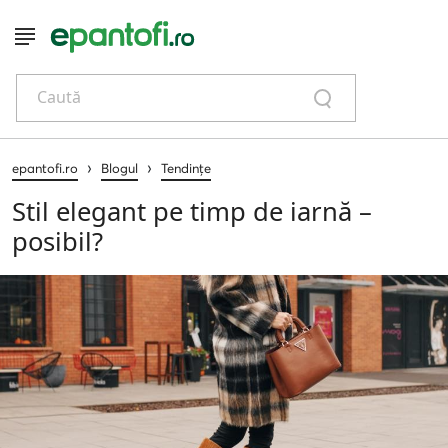
Caută
›
›
epantofi.ro
Blogul
Tendințe
Stil elegant pe timp de iarnă –
posibil?