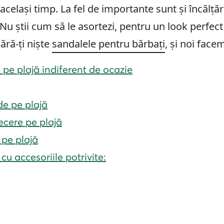
n același timp. La fel de importante sunt și încălțăr
Nu știi cum să le asortezi, pentru un look perfect
ără-ți niște
sandalele pentru bărbați
, și noi facem
pe plajă indiferent de ocazie
de pe plajă
ecere pe plajă
 pe plajă
u accesoriile potrivite: