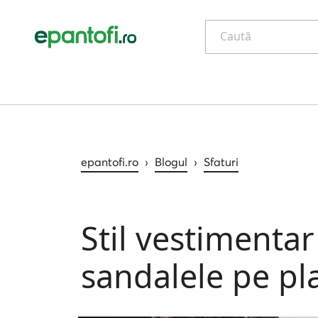
Caută
epantofi.ro
›
Blogul
›
Sfaturi
Stil vestimenta
sandalele pe pl