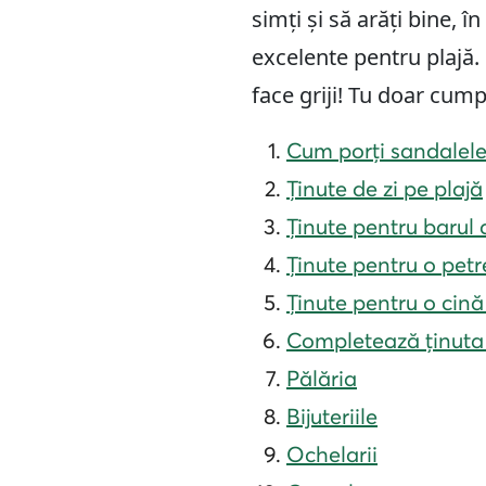
simți și să arăți bine, î
excelente pentru plajă. 
face griji! Tu doar cump
Cum porți sandalele 
Ținute de zi pe plajă
Ținute pentru barul 
Ținute pentru o petr
Ținute pentru o cină
Completează ținuta c
Pălăria
Bijuteriile
Ochelarii