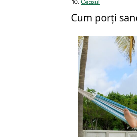
Ceasul
Cum porți sand