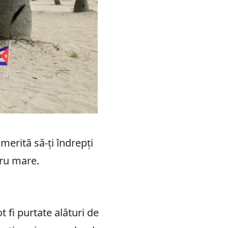
merită să-ți îndrepți
tru mare.
 fi purtate alături de