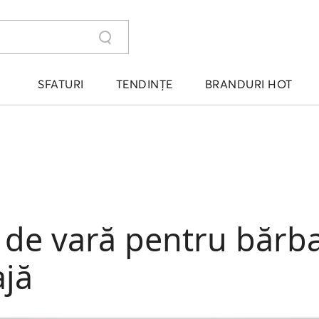
SFATURI
TENDINȚE
BRANDURI HOT
r de vară pentru bărba
ajă