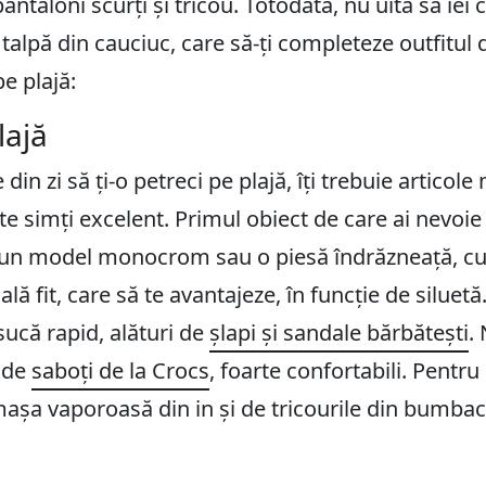
antaloni scurți și tricou. Totodată, nu uita să iei 
u talpă din cauciuc, care să-ți completeze outfitul
pe plajă:
lajă
din zi să ți-o petreci pe plajă, îți trebuie articol
 te simți excelent. Primul obiect de care ai nevoie
i un model monocrom sau o piesă îndrăzneață, c
lă fit, care să te avantajeze, în funcție de siluetă.
usucă rapid, alături de
șlapi și sandale bărbătești
. 
e de
saboți de la Crocs
, foarte confortabili. Pentr
așa vaporoasă din in și de tricourile din bumbac, 