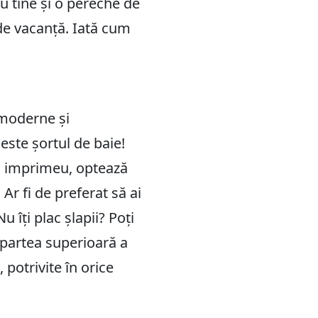
cu tine și o pereche de
 de vacanță. Iată cum
e moderne și
 este șortul de baie!
u imprimeu, optează
 Ar fi de preferat să ai
Nu îți plac șlapii? Poți
u partea superioară a
potrivite în orice