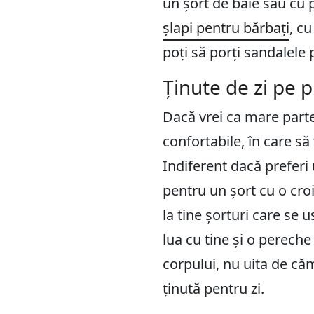
un șort de baie sau cu p
șlapi pentru bărbați
, c
poți să porți sandalele 
Ținute de zi pe p
Dacă vrei ca mare parte 
confortabile, în care să
Indiferent dacă prefer
pentru un șort cu o croia
la tine șorturi care se 
lua cu tine și o perech
corpului, nu uita de căm
ținută pentru zi.