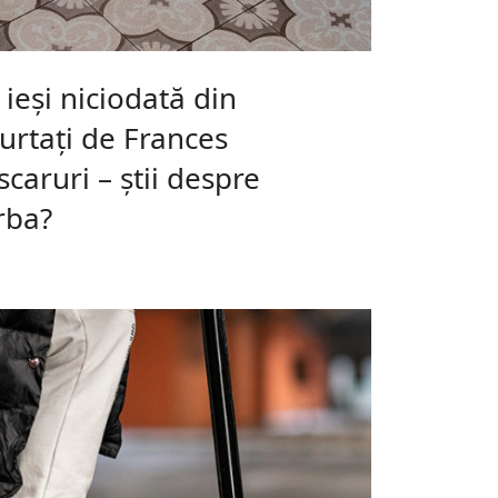
 ieși niciodată din
urtați de Frances
aruri – știi despre
rba?