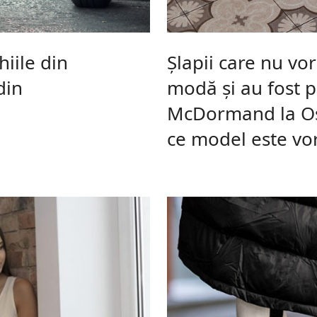
hiile din
Șlapii care nu vor
din
modă și au fost p
McDormand la Osc
ce model este vo