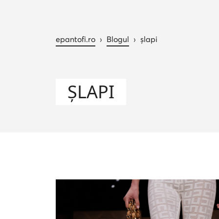
epantofi.ro
›
Blogul
›
șlapi
ȘLAPI