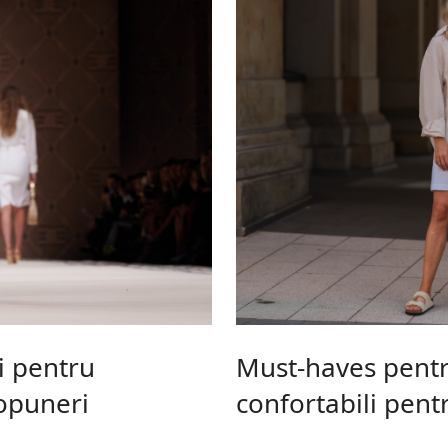
i pentru
Must-haves pentr
opuneri
confortabili pent