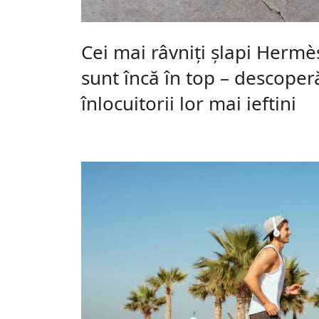
Cei mai râvniți șlapi Herm
sunt încă în top – descoper
înlocuitorii lor mai ieftini