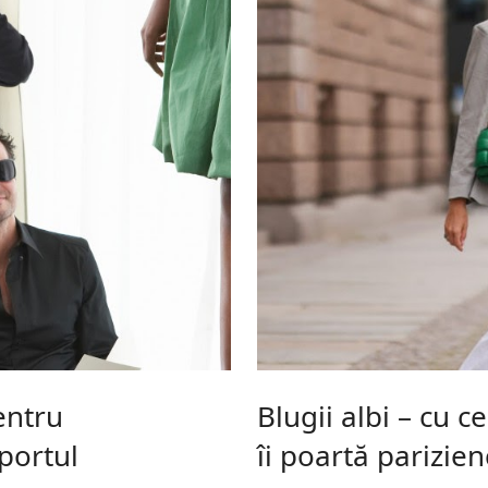
entru
Blugii albi – cu ce
portul
îi poartă parizien