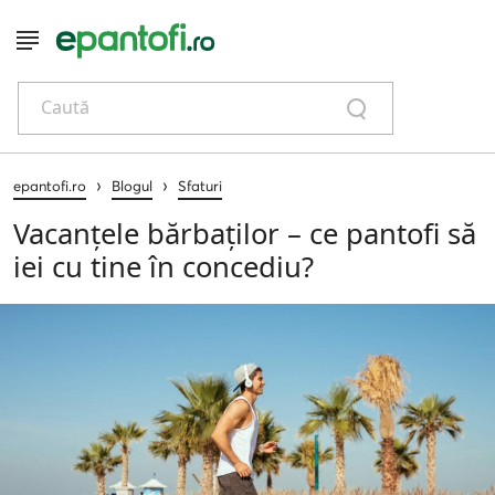
Caută
›
›
epantofi.ro
Blogul
Sfaturi
Vacanțele bărbaților – ce pantofi să
iei cu tine în concediu?