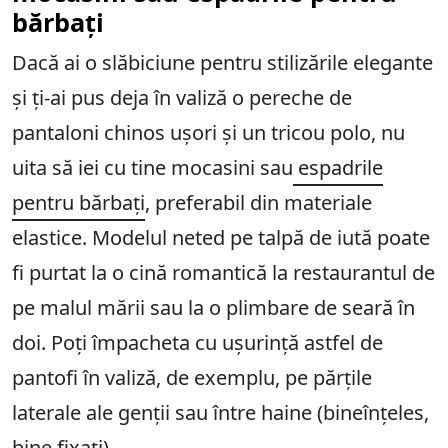
bărbați
Dacă ai o slăbiciune pentru stilizările elegante
și ți-ai pus deja în valiză o pereche de
pantaloni chinos ușori și un tricou polo, nu
uita să iei cu tine mocasini sau
espadrile
pentru bărbați
, preferabil din materiale
elastice. Modelul neted pe talpă de iută poate
fi purtat la o cină romantică la restaurantul de
pe malul mării sau la o plimbare de seară în
doi. Poți împacheta cu ușurință astfel de
pantofi în valiză, de exemplu, pe părțile
laterale ale genții sau între haine (bineînțeles,
bine fixați).