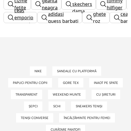
cizme
geanta
tommy
skechers
fetite
neagra
hilfiger
ceas
dama
adidasi
ghete
ceas
dama
emporio
guess barbati
roz
barb
armani
NIKE
SANDALE CU PLATFORMĂ
PAPUCI PENTRU COPII
GORE TEX
INAOT PE SPATE
TRANSPARENT
WEEKEND MUNTE
CU ȘIRETURI
ȘEPCI
SCHI
SNEAKERS TENIȘI
TENIȘI CONVERSE
ÎNCĂLȚĂMINTE PENTRU FEMEI
CURĂȚARE PANTOFI