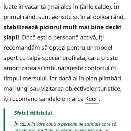
luate în vacanță (mai ales în țările calde). În
primul rând, sunt aerisite și, în al doilea rând,
stabilizează piciorul mult mai bine decât
șlapii
. Dacă ești o persoană activă, îți
recomandăm să optezi pentru un model
sport cu talpă special profilată, care crește
amortizarea și îmbunătățește confortul în
timpul mersului. Iar dacă ai în plan plimbări
mai lungi sau vizitarea obiectivelor turistice,
îți recomand sandalele marca
Keen
.
Sfatul stilistului
În cazul în care cauți o pereche de sandale care să
reziste mai mult de un sezon, investește într-un