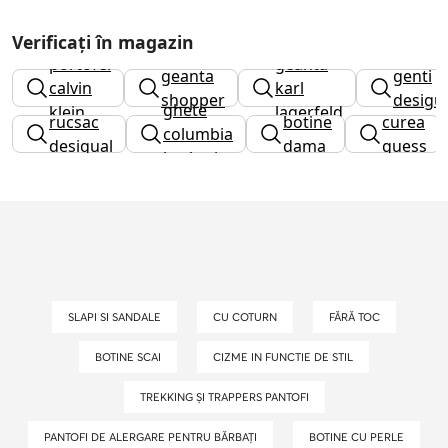
Verificați în magazin
portofel
geanta
geanta
genti
calvin
karl
shopper
desigu
ghete
klein
lagerfeld
rucsac
botine
curea
columbia
desigual
dama
guess
barbati
SLAPI SI SANDALE
CU COTURN
FĂRĂ TOC
BOTINE SCAI
CIZME IN FUNCTIE DE STIL
TREKKING ȘI TRAPPERS PANTOFI
PANTOFI DE ALERGARE PENTRU BĂRBAȚI
BOTINE CU PERLE