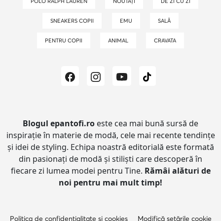
POLO RALPH LAUREN
NOUTĂȚI
DE ZI CU ZI
SNEAKERS COPII
EMU
SALĂ
PENTRU COPII
ANIMAL
CRAVATA
Blogul epantofi.ro
este cea mai bună sursă de
inspirație în materie de modă, cele mai recente tendințe
și idei de styling.
Echipa noastră editorială este formată
din pasionați de modă și stiliști care descoperă în
fiecare zi lumea modei pentru Tine.
Rămâi alături de
noi pentru mai mult timp!
Politica de confidențialitate și cookies
Modifică setările cookie