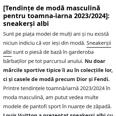
[Tendințe de modă masculină
pentru toamna-iarna 2023/2024]:
sneakerși albi
Sunt pe piața modei de mulți ani și nu există
niciun indiciu că vor ieși din modă.
Sneakerșii
albi
sunt o piesă de bază în garderoba
bărbaților pe tot parcursul anului.
Nu doar
mărcile sportive tipice îi au în colecțiile lor,
ci și casele de modă precum Dior și Fendi.
Printre tendințele toamnă/iarnă 2023/2024 în
moda masculină, am putut vedea multe
modele de pantofi sport în nuanțe de zăpadă.
Louis Vuitton a prezentat sneakerși albi cu