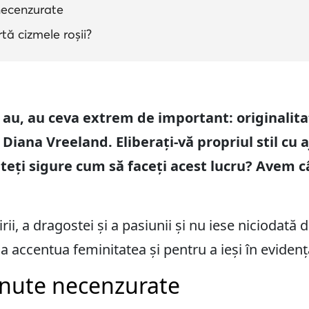
 necenzurate
tă cizmele roșii?
 îl au, au ceva extrem de important: originalit
Diana Vreeland. Eliberați-vă propriul stil cu 
nteți sigure cum să faceți acest lucru? Avem c
irii, a dragostei și a pasiunii și nu iese niciodată
a accentua feminitatea și pentru a ieși în eviden
ținute necenzurate