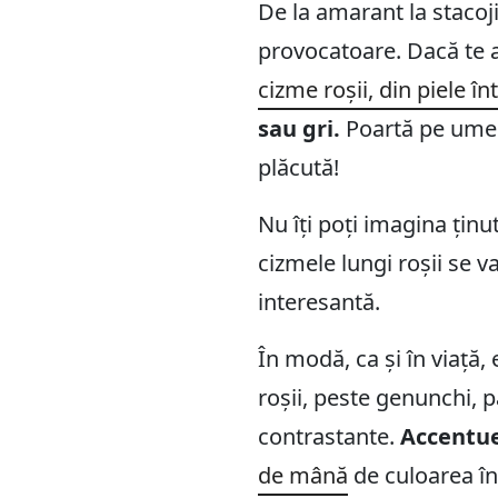
De la amarant la stacoji
provocatoare. Dacă te af
cizme roșii, din piele în
sau gri.
Poartă pe umeri
plăcută!
Nu îți poți imagina ținu
cizmele lungi roșii se va
interesantă.
În modă, ca și în viață
roșii, peste genunchi, p
contrastante.
Accentuea
de mână
de culoarea în