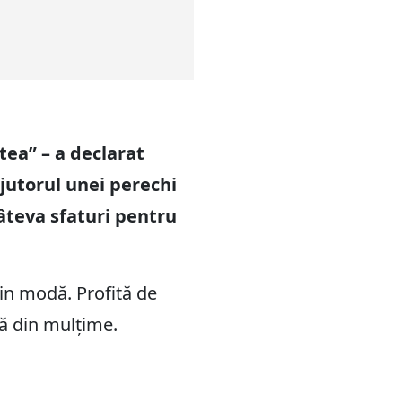
atea” – a declarat
ajutorul unei perechi
âteva sfaturi pentru
 din modă. Profită de
ță din mulțime.