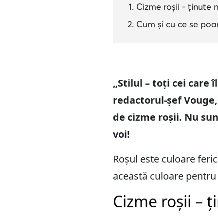
Cizme roșii - ținute
Cum și cu ce se poar
„Stilul – toți cei care
redactorul-șef Vouge, 
de cizme roșii. Nu su
voi!
Roșul este culoare feric
această culoare pentru 
Cizme roșii – 