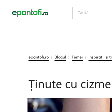
Caută
epantofi.ro
›
Blogul
›
Femei
›
Inspirații și 
Ținute cu cizme 