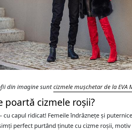
fii din imagine sunt
cizmele mușchetar de la EVA
e poartă cizmele roșii?
cu capul ridicat! Femeile îndrăznețe și puternice,
 simți perfect purtând ținute cu cizme roșii, moti