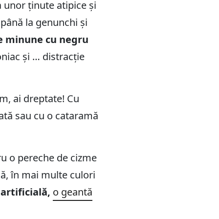
unor ținute atipice și
e până la genunchi și
de minune cu negru
niac și … distracție
em, ai dreptate! Cu
ată sau cu o cataramă
tru o pereche de cizme
șă, în mai multe culori
artificială,
o geantă