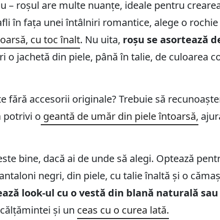
u – roșul are multe nuanțe, ideale pentru crearea 
li în fața unei întâlniri romantice, alege o rochi
toarsă, cu toc înalt
. Nu uita,
roșu se asortează 
 o jachetă din piele, până în talie, de culoarea co
te fără accesorii originale? Trebuie să recunoașt
 potrivi o
geantă de umăr din piele întoarsă,
ajur
, este bine, dacă ai de unde să alegi. Optează pen
antaloni negri, din piele, cu talie înaltă și o căma
ză look-ul cu o vestă din blană naturală sau 
călțămintei și un
ceas cu o curea lată.