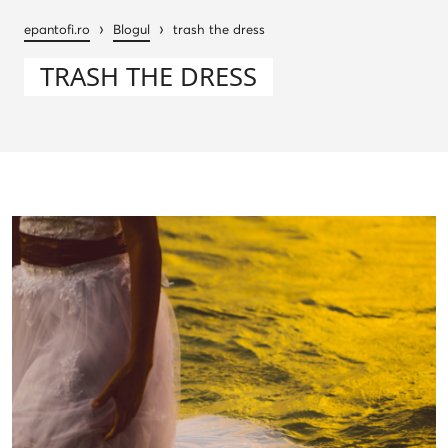
›
›
epantofi.ro
Blogul
trash the dress
TRASH THE DRESS