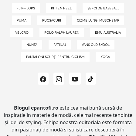
FLIP-FLOPS
KITTEN HEEL
ȘEPCI DE BASEBALL
PUMA
RUCSACURI
CIZME LUNGI MUSCHETAR
VELCRO
POLO RALPH LAUREN
EMU AUSTRALIA
NUNTĂ
PATINAJ
VANS OLD SKOOL
PANTALONI SCURȚI PENTRU CICLISM
YOGA
Blogul epantofi.ro
este cea mai bună sursă de
inspirație în materie de modă, cele mai recente tendințe
și idei de styling.
Echipa noastră editorială este formată
din pasionați de modă și stiliști care descoperă în