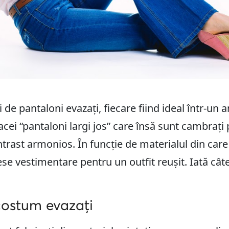
de pantaloni evazați, fiecare fiind ideal într-un a
acei “pantaloni largi jos” care însă sunt cambrați
trast armonios. În funcție de materialul din care
iese vestimentare pentru un outfit reușit. Iată cât
costum evazați