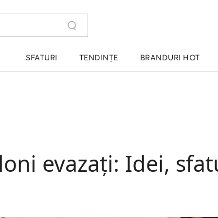
SFATURI
TENDINȚE
BRANDURI HOT
ni evazați: Idei, sfatu