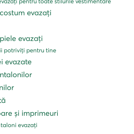
evazați pentru toate stilurile vestimentare
 costum evazați
piele evazați
 potriviți pentru tine
i evazate
talonilor
nilor
tă
oare și imprimeuri
ntaloni evazați