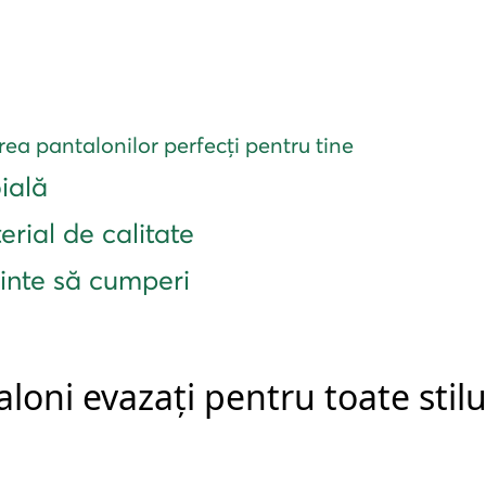
rea pantalonilor perfecți pentru tine
oială
rial de calitate
inte să cumperi
loni evazați pentru toate stilu