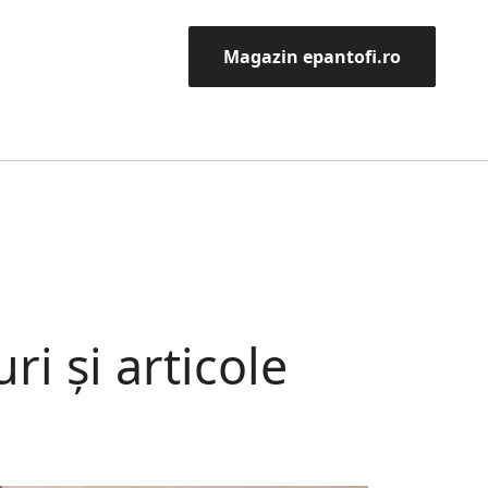
Magazin epantofi.ro
ri și articole