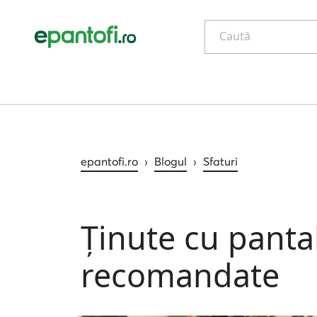
Caută
epantofi.ro
›
Blogul
›
Sfaturi
Ținute cu pantalo
recomandate