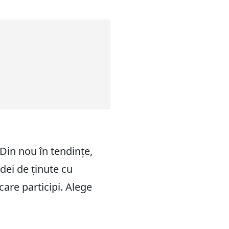
 Din nou în tendințe,
idei de ținute cu
care participi. Alege