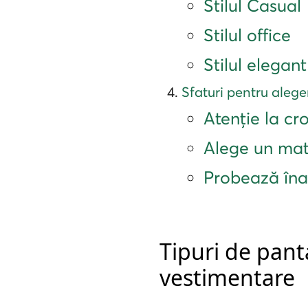
Stilul Casual
Stilul office
Stilul elegant
Sfaturi pentru alege
Atenție la cr
Alege un mate
Probează îna
Tipuri de panta
vestimentare