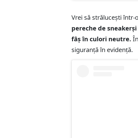
Vrei să strălucești într
pereche de sneakerși c
fâș în culori neutre.
Î
siguranță în evidență.