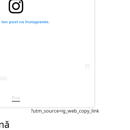
 ten post na Instagramie.
Post
?utm_source=ig_web_copy_link
nă