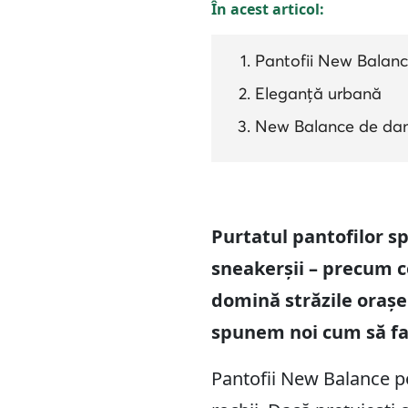
În acest articol:
Pantofii New Balance
Eleganță urbană
New Balance de d
Purtatul pantofilor sp
sneakerșii – precum ce
domină străzile orașel
spunem noi cum să fac
Pantofii New Balance po