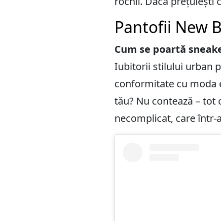
rochii. Dacă prețuiești c
Pantofii New B
Cum se poartă sneakeși
Iubitorii stilului urban
conformitate cu moda ex
tău? Nu contează – tot ce
necomplicat, care într-