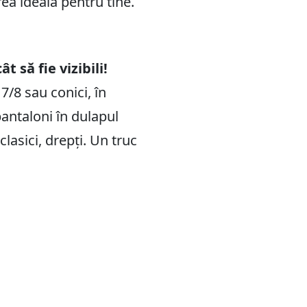
rea ideală pentru tine.
 să fie vizibili!
7/8 sau conici, în
antaloni în dulapul
clasici, drepți. Un truc