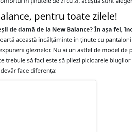
onfortul în ținutele de zi cu zi, aceștia sunt alege
alance, pentru toate zilele!
i de damă de la New Balance? În așa fel, încât
 poartă această încălțăminte în ținute cu pantaloni 
punerii gleznelor. Nu ai un astfel de model de p
 trebuie să faci este să pliezi picioarele blugilor 
adevăr face diferența!