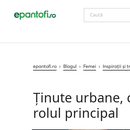
Caută
epantofi.ro
›
Blogul
›
Femei
›
Inspirații și 
Ținute urbane, 
rolul principal