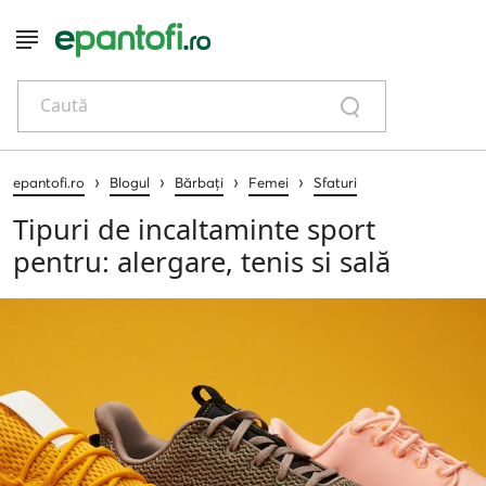
Caută
›
›
›
›
epantofi.ro
Blogul
Bărbați
Femei
Sfaturi
Tipuri de incaltaminte sport
pentru: alergare, tenis si sală