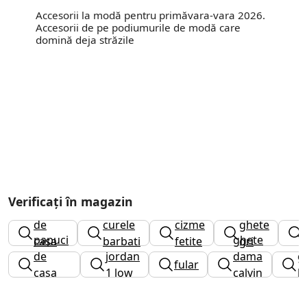
Accesorii la modă pentru primăvara-vara 2026.
Accesorii de pe podiumurile de modă care
domină deja străzile
Verificați în magazin
papuci
de
curele
cizme
ghete
papuci
ghete
casa
barbati
fetite
gri
de
jordan
dama
g
dama
fular
casa
1 low
calvin
l
barbati
klein