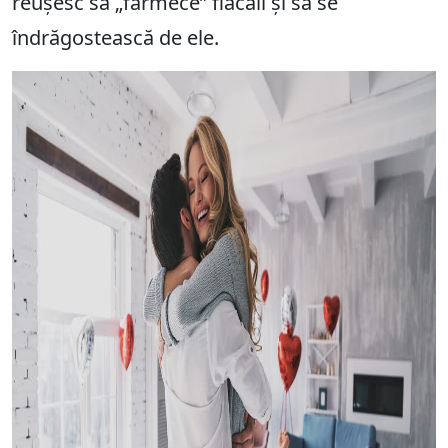
reușesc să „farmece” flăcăii și să se
îndrăgostească de ele.