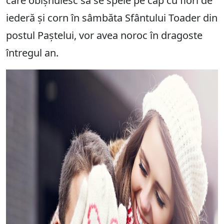
care obișnuiesc să se spele pe cap cu flori de
iederă și corn în sâmbăta Sfântului Toader din
postul Paștelui, vor avea noroc în dragoste
întregul an.