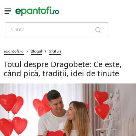
Caută
›
›
epantofi.ro
Blogul
Sfaturi
Totul despre Dragobete: Ce este,
când pică, tradiții, idei de ținute