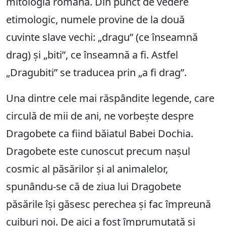
mitologia romană. Din punct de vedere
etimologic, numele provine de la două
cuvinte slave vechi: „dragu” (ce înseamnă
drag) și „biti”, ce înseamnă a fi. Astfel
„Dragubiti” se traducea prin „a fi drag”.
Una dintre cele mai răspândite legende, care
circulă de mii de ani, ne vorbește despre
Dragobete ca fiind băiatul Babei Dochia.
Dragobete este cunoscut precum nașul
cosmic al păsărilor și al animalelor,
spunându-se că de ziua lui Dragobete
păsările își găsesc perechea și fac împreună
cuiburi noi. De aici a fost împrumutată și