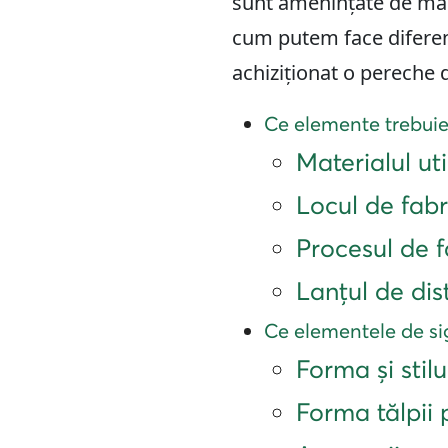
sunt amenințate de mar
cum putem face diferen
achiziționat o pereche d
Ce elemente trebuie 
Materialul uti
Locul de fabr
Procesul de f
Lanțul de dis
Ce elementele de si
Forma și stilu
Forma tălpii 