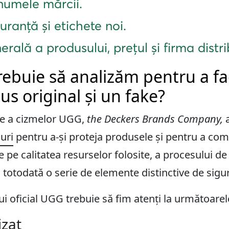
numele mărcii.
uranță și etichete noi.
erală a produsului, prețul și firma distr
ebuie să analizăm pentru a fa
us original și un fake?
e a cizmelor UGG,
the Deckers Brands Company,
a
uri
pentru a-și proteja produsele și pentru a co
 pe calitatea resurselor folosite, a procesului de
d totodată o serie de elemente distinctive de sigu
ui oficial UGG trebuie să fim atenți la următoare
izat