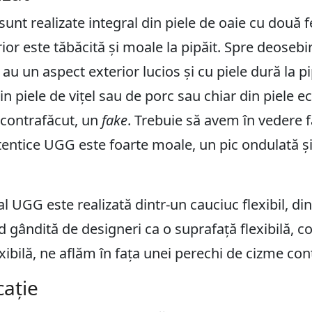
unt realizate integral din piele de oaie cu două f
rior este tăbăcită și moale la pipăit. Spre deoseb
u un aspect exterior lucios și cu piele dură la pip
in piele de vițel sau de porc sau chiar din piele e
 contrafăcut, un
fake
. Trebuie să avem în vedere f
tentice UGG este foarte moale, un pic ondulată și 
l UGG este realizată dintr-un cauciuc flexibil, di
nd gândită de designeri ca o suprafață flexibilă, 
exibilă, ne aflăm în fața unei perechi de cizme con
cație