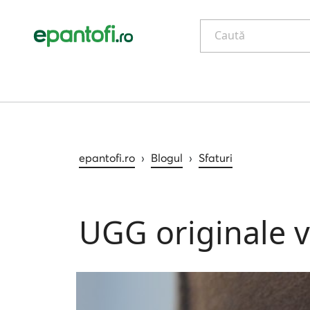
Caută
epantofi.ro
›
Blogul
›
Sfaturi
UGG originale v