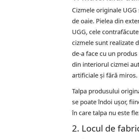
Cizmele originale UGG s
de oaie. Pielea din exte
UGG, cele contrafăcute a
cizmele sunt realizate d
de-a face cu un produs
din interiorul cizmei au
artificiale și fără miros.
Talpa produsului origina
se poate îndoi ușor, fii
în care talpa nu este fl
2. Locul de fabri