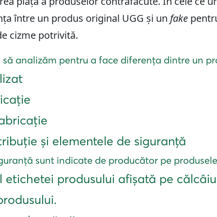
ea piață a produselor contrafăcute. În cele ce 
ța între un produs original UGG și un
fake
pentru
e cizme potrivită.
să analizăm pentru a face diferența dintre un pro
lizat
icație
abricație
tribuție și elementele de siguranță
guranță sunt indicate de producător pe produsel
l etichetei produsului afișată pe călcâiu
produsului.