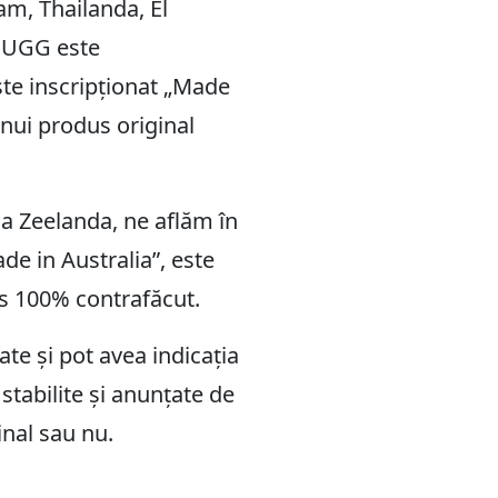
am, Thailanda, El
le UGG este
este inscripționat „Made
unui produs original
oua Zeelanda, ne aflăm în
e in Australia”, este
dus 100% contrafăcut.
te și pot avea indicația
stabilite și anunțate de
inal sau nu.