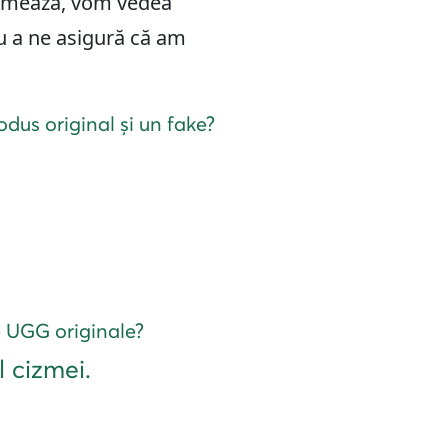
urmează, vom vedea
 a ne asigură că am
dus original și un fake?
e UGG originale?
l cizmei.