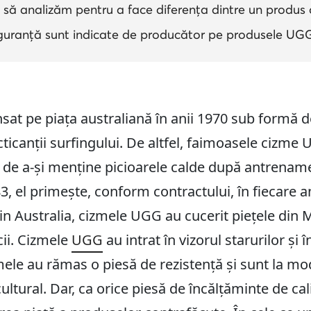
să analizăm pentru a face diferența dintre un produs o
guranță sunt indicate de producător pe produsele UGG
at pe piața australiană în anii 1970 sub formă de
acticanții surfingului. De altfel, faimoasele cizme
a de a-și menține picioarele calde după antrename
, el primește, conform contractului, în fiecare a
n Australia, cizmele UGG au cucerit piețele din M
cii. Cizmele
UGG
au intrat în vizorul starurilor și
mele au rămas o piesă de rezistență și sunt la mo
tural. Dar, ca orice piesă de încălțăminte de cal