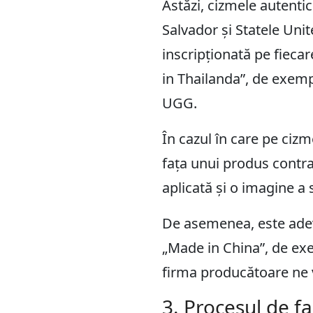
Astăzi, cizmele autenti
Salvador și Statele Unit
inscripționată pe fiecar
in Thailanda”, de exempl
UGG.
În cazul în care pe cizm
fața unui produs contraf
aplicată și o imagine a 
De asemenea, este adevă
„Made in China”, de exe
firma producătoare ne v
3. Procesul de fa