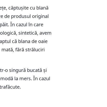
ețe, căptușite cu blană
ire de produsul original
ăit. În cazul în care
cologică, sintetică, avem
aptul că blana de oaie
mată, fără străluciri
ntr-o singură bucată și
comodă la mers. În cazul
trafăcute.