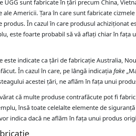
ce UGG sunt fabricate în țări precum China, Vietn
e ale Americii. Țara în care sunt fabricate cizme
e produs. În cazul în care produsul achiziționat 
u, este foarte probabil să vă aflați chiar în fața 
e este indicate ca țări de fabricație Australia, N
ăcut. În cazul în care, pe lângă indicația
fake
„Mad
steagului acestei țări, ne aflăm în fața unui pro
rat că multe produse contrafăcute pot fi fabrica
mplu, însă toate celelalte elemente de siguranță 
or indica dacă ne aflăm în fața unui produs orig
bricație