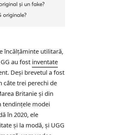
riginal și un fake?
 originale?
 încălțăminte utilitară,
 UGG au fost
inventate
nt. Deși brevetul a fost
n câte trei perechi de
area Britanie și din
 în tendințele modei
dă în 2020, ele
itate și la modă, și UGG