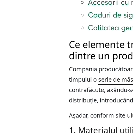
Accesorii cu 
Coduri de sig
Calitatea gen
Ce elemente tr
dintre un prod
Compania producătoar
timpului o
serie de măs
contrafăcute, axându-se
distribuție, introducân
Așadar, conform site-ul
1. Materialul util