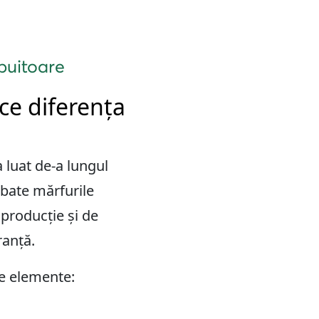
ibuitoare
ce diferența
 luat de-a lungul
mbate mărfurile
 producție și de
ranță.
le elemente: