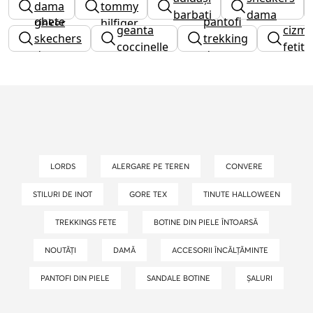
dama
tommy
barbati
dama
ghete
pantofi
rieker
hilfiger
geanta
cizm
skechers
trekking
coccinelle
fetite
dama
dama
LORDS
ALERGARE PE TEREN
CONVERE
STILURI DE INOT
GORE TEX
TINUTE HALLOWEEN
TREKKINGS FETE
BOTINE DIN PIELE ÎNTOARSĂ
NOUTĂȚI
DAMĂ
ACCESORII ÎNCĂLȚĂMINTE
PANTOFI DIN PIELE
SANDALE BOTINE
ȘALURI