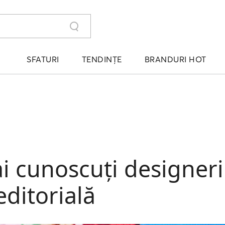
SFATURI
TENDINȚE
BRANDURI HOT
ai cunoscuți designeri
editorială