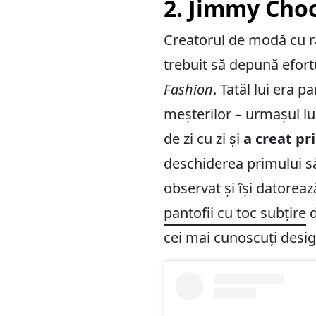
2. Jimmy Cho
Creatorul de modă cu r
trebuit să depună efort
Fashion
. Tatăl lui era 
meșterilor – urmașul lu
de zi cu zi și
a creat pr
deschiderea primului să
observat și își datorea
pantofii cu toc subțire
d
cei mai cunoscuți desig