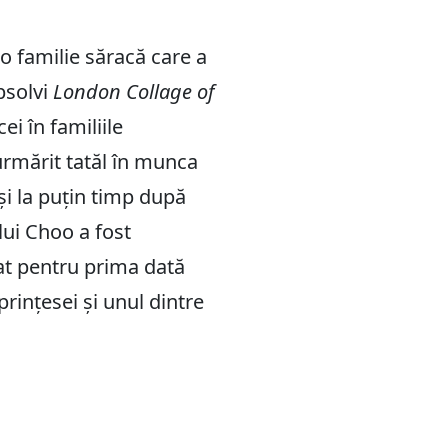
 familie săracă care a
bsolvi
London Collage of
ei în familiile
urmărit tatăl în munca
și la puțin timp după
lui Choo a fost
tat pentru prima dată
rințesei și unul dintre