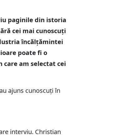
u paginile din istoria
umără cei mai cunoscuți
dustria încălțămintei
ioare poate fi o
n care am selectat cei
 au ajuns cunoscuți în
re interviu. Christian