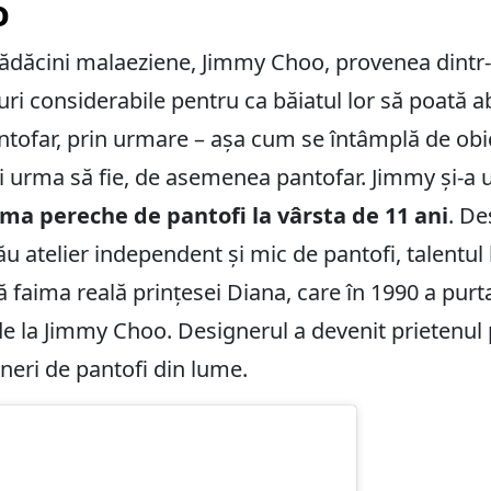
o
ădăcini malaeziene, Jimmy Choo, provenea dintr-o
uri considerabile pentru ca băiatul lor să poată a
pantofar, prin urmare – așa cum se întâmplă de obic
i urma să fie, de asemenea pantofar. Jimmy și-a 
ima pereche de pantofi la vârsta de 11 ani
. De
u atelier independent și mic de pantofi, talentul 
ză faima reală prințesei Diana, care în 1990 a pur
e la Jimmy Choo. Designerul a devenit prietenul p
neri de pantofi din lume.