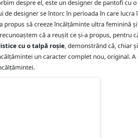
rbim despre el, este un designer de pantofi cu o i
lui de designer se întorc în perioada în care lucra 
i-a propus să creeze încălțăminte ultra feminină ș
recunoaștem că a reușit ce și-a propus, pentru că 
istice cu o talpă roșie
, demonstrând că, chiar și
călțămintei un caracter complet nou, original. A 
ncălțămintei.