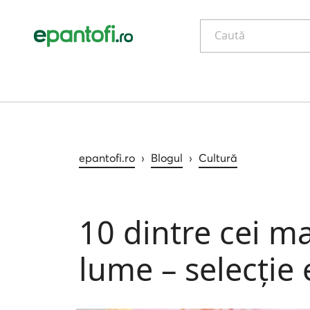
Caută
epantofi.ro
›
Blogul
›
Cultură
10 dintre cei m
lume – selecție 