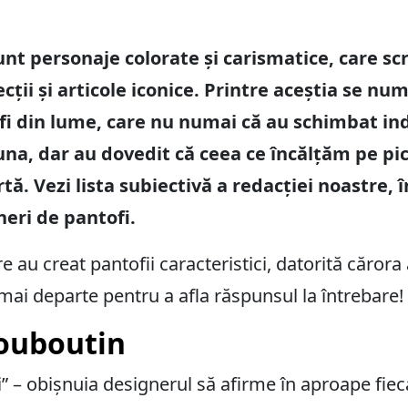
t personaje colorate și carismatice, care scri
ecții și articole iconice. Printre aceștia se n
fi din lume, care nu numai că au schimbat in
na, dar au dovedit că ceea ce încălțăm pe pic
ă. Vezi lista subiectivă a redacției noastre, î
eri de pantofi.
e au creat pantofii caracteristici, datorită cărora
mai departe pentru a afla răspunsul la întrebare!
Louboutin
” – obișnuia designerul să afirme în aproape fieca