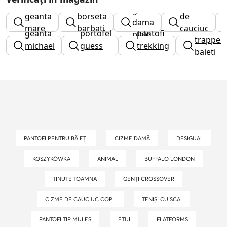
cizme
ghete
geanta
borseta
de
dama
mare
barbati
cauciuc
geanta
portofel
pantofi
piele
trapper
barbati
michael
guess
trekking
baieti
kors
dama
dama
PANTOFI PENTRU BĂIEȚI
CIZME DAMĂ
DESIGUAL
KOSZYKÓWKA
ANIMAL
BUFFALO LONDON
TINUTE TOAMNA
GENȚI CROSSOVER
CIZME DE CAUCIUC COPII
TENIȘI CU SCAI
PANTOFI TIP MULES
ETUI
FLATFORMS