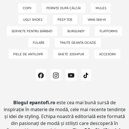
COPII
PERNIȚE DUPĂ CĂLCÂI
MULES
UGLY SHOES
PEEP TOE
VANS SK8-HI
SERVIETE PENTRU BĂRBAȚI
BURGUNDY
FLATFORMS
FULARE
TINUTE GEANTA OCAZIE
PIELE DE ANTILOPĂ
GHETE JODHPUR
ACCESORII
Blogul epantofi.ro
este cea mai bună sursă de
inspirație în materie de modă, cele mai recente tendințe
și idei de styling.
Echipa noastră editorială este formată
din pasionați de modă și stiliști care descoperă în