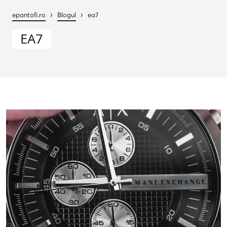
›
›
epantofi.ro
Blogul
ea7
EA7