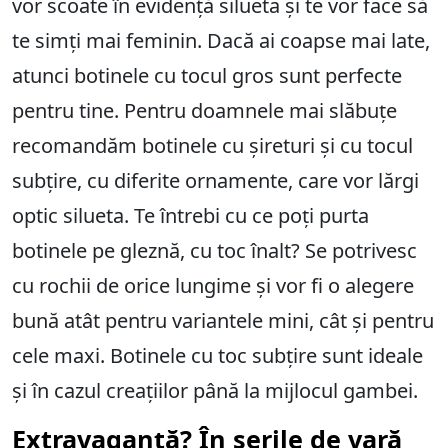
vor scoate în evidență silueta și te vor face să
te simți mai feminin. Dacă ai coapse mai late,
atunci botinele cu tocul gros sunt perfecte
pentru tine. Pentru doamnele mai slăbuțe
recomandăm botinele cu șireturi și cu tocul
subțire, cu diferite ornamente, care vor lărgi
optic silueta. Te întrebi cu ce poți purta
botinele pe gleznă, cu toc înalt? Se potrivesc
cu rochii de orice lungime și vor fi o alegere
bună atât pentru variantele mini, cât și pentru
cele maxi. Botinele cu toc subțire sunt ideale
și în cazul creațiilor până la mijlocul gambei.
Extravaganță? În serile de vară