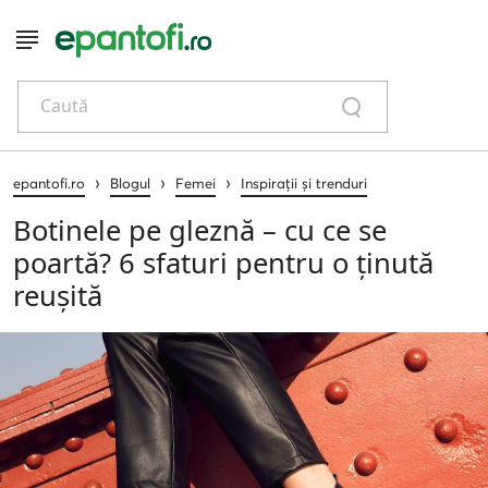
Caută
›
›
›
epantofi.ro
Blogul
Femei
Inspirații și trenduri
Botinele pe gleznă – cu ce se
poartă? 6 sfaturi pentru o ținută
reușită