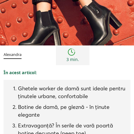
Femei
Inspirații și trenduri
Alexandra
3 min.
În acest articol:
Ghetele worker de damă sunt ideale pentru
ținutele urbane, confortabile
Botine de damă, pe gleznă - în ținute
elegante
Extravaganță? În serile de vară poartă
botine decupate (peep toe)