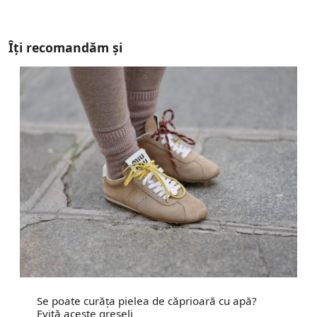
Îți recomandăm și
Se poate curăța pielea de căprioară cu apă?
Evită aceste greșeli