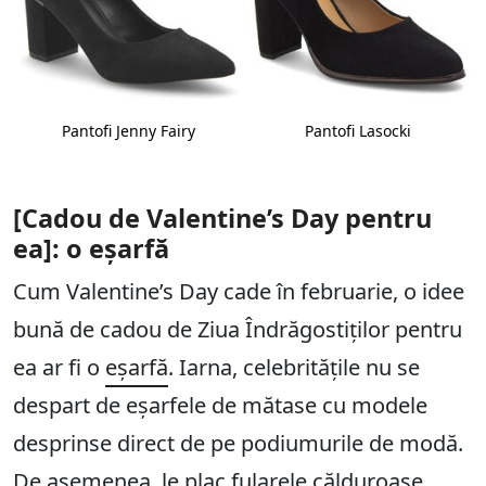
Pantofi Jenny Fairy
Pantofi Lasocki
[Cadou de Valentine’s Day pentru
ea]: o eșarfă
Cum Valentine’s Day cade în februarie, o idee
bună de cadou de Ziua Îndrăgostiților pentru
ea ar fi o
eșarfă
. Iarna, celebritățile nu se
despart de eșarfele de mătase cu modele
desprinse direct de pe podiumurile de modă.
De asemenea, le plac fularele călduroase,