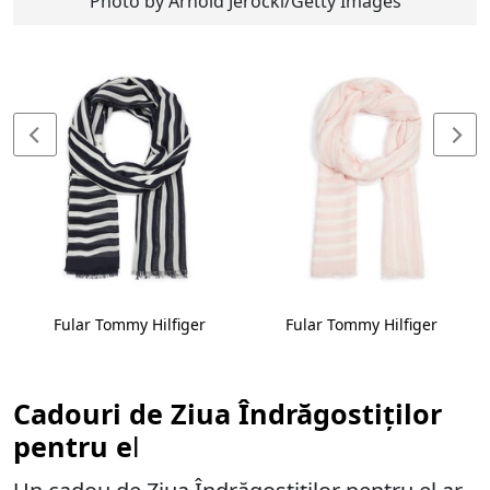
Photo by Arnold Jerocki/Getty Images
Fular Tommy Hilfiger
Fular Tommy Hilfiger
Cadouri de Ziua Îndrăgostiților
pentru e
l