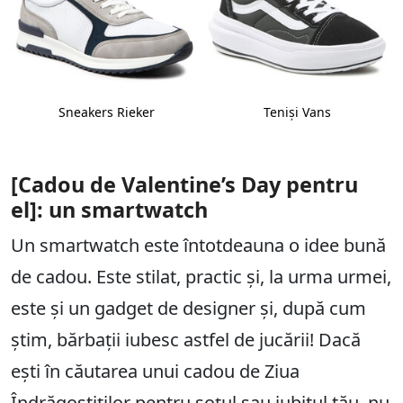
Sneakers Rieker
Teniși Vans
[Cadou de Valentine’s Day pentru
el]: un smartwatch
Un smartwatch este întotdeauna o idee bună
de cadou. Este stilat, practic și, la urma urmei,
este și un gadget de designer și, după cum
știm, bărbații iubesc astfel de jucării! Dacă
ești în căutarea unui cadou de Ziua
Îndrăgostiților pentru soțul sau iubitul tău, nu