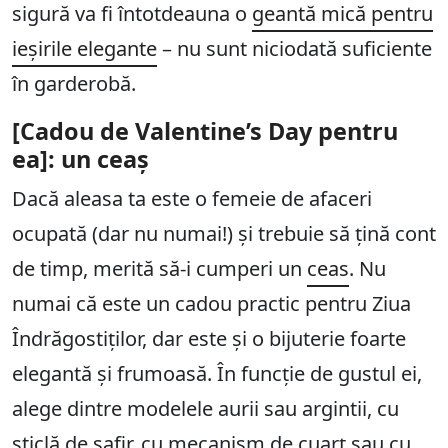
sigură va fi întotdeauna o
geantă mică pentru
ieșirile elegante
– nu sunt niciodată suficiente
în garderobă.
[Cadou de Valentine’s Day pentru
ea]: un ceaș
Dacă aleasa ta este o femeie de afaceri
ocupată (dar nu numai!) și trebuie să țină cont
de timp, merită să-i cumperi un
ceas
. Nu
numai că este un cadou practic pentru Ziua
Îndrăgostiților, dar este și o bijuterie foarte
elegantă și frumoasă. În funcție de gustul ei,
alege dintre modelele aurii sau argintii, cu
sticlă de safir, cu mecanism de cuarț sau cu