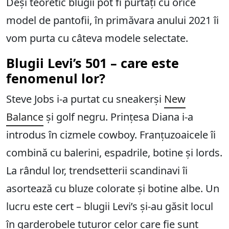
Deși teoretic blugii pot fi purtați cu orice
model de pantofii, în primăvara anului 2021 îi
vom purta cu câteva modele selectate.
Blugii Levi’s 501 – care este
fenomenul lor?
Steve Jobs i-a purtat cu sneakerși
New
Balance
și golf negru. Prințesa Diana i-a
introdus în cizmele cowboy. Franțuzoaicele îi
combină cu balerini, espadrile, botine și lords.
La rândul lor, trendsetterii scandinavi îi
asortează cu bluze colorate și botine albe. Un
lucru este cert – blugii Levi’s și-au găsit locul
în garderobele tuturor celor care fie sunt