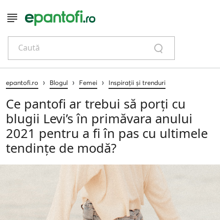
Caută
›
›
›
epantofi.ro
Blogul
Femei
Inspirații și trenduri
Ce pantofi ar trebui să porți cu
blugii Levi’s în primăvara anului
2021 pentru a fi în pas cu ultimele
tendințe de modă?