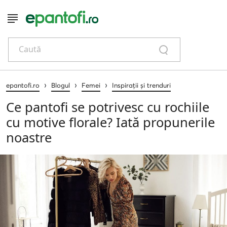
Caută
›
›
›
epantofi.ro
Blogul
Femei
Inspirații și trenduri
Ce pantofi se potrivesc cu rochiile
cu motive florale? Iată propunerile
noastre