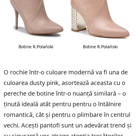
Botine R.Polański
Botine R.Polański
O rochie într-o culoare modernă va fi una de
culoarea dusty pink, asortează aceasta cu o
pereche de botine într-o nuanță similară – o
ținută ideală atât pentru pentru o întâlnire
romantică, cât și pentru o plimbare în centrul
vechi. Acești pantofi sunt un adevărat trend și
cu siguranță vor atrage atenția trecătorilor.