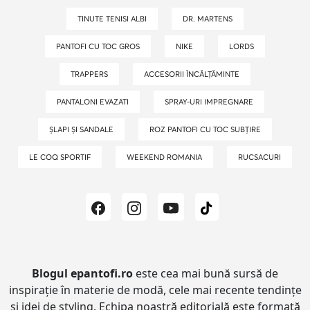
TINUTE TENISI ALBI
DR. MARTENS
PANTOFI CU TOC GROS
NIKE
LORDS
TRAPPERS
ACCESORII ÎNCĂLȚĂMINTE
PANTALONI EVAZATI
SPRAY-URI IMPREGNARE
ȘLAPI ȘI SANDALE
ROZ PANTOFI CU TOC SUBȚIRE
LE COQ SPORTIF
WEEKEND ROMANIA
RUCSACURI
Blogul epantofi.ro
este cea mai bună sursă de
inspirație în materie de modă, cele mai recente tendințe
și idei de styling.
Echipa noastră editorială este formată