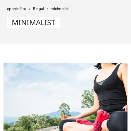
›
›
epantofi.ro
Blogul
minimalist
MINIMALIST