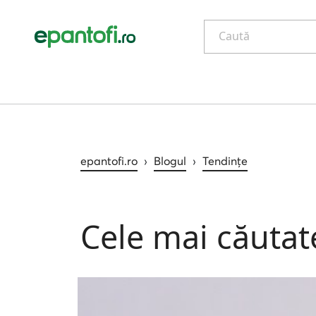
Caută
epantofi.ro
›
Blogul
›
Tendințe
Cele mai căutat