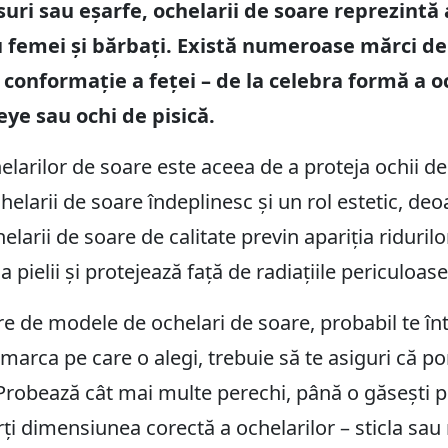
suri sau eșarfe, ochelarii de soare reprezintă 
 femei și bărbați. Există numeroase mărci de 
 conformație a feței – de la celebra formă a oc
ye sau ochi de pisică.
elarilor de soare este aceea de a proteja ochii de r
chelarii de soare îndeplinesc și un rol estetic, d
helarii de soare de calitate previn apariția ridurilor
 pielii și protejează față de radiațiile periculoas
 de modele de ochelari de soare, probabil te între
marca pe care o alegi, trebuie să te asiguri că por
 Probează cât mai multe perechi, până o găsești pe
i dimensiunea corectă a ochelarilor – sticla sa