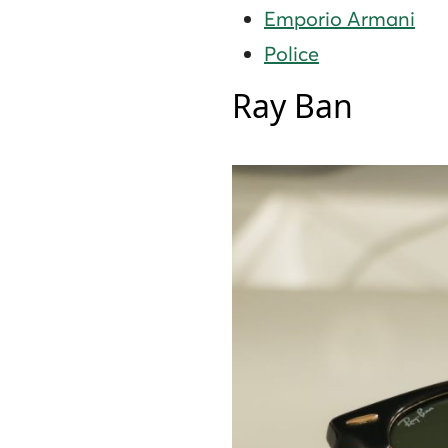
Emporio Armani
Police
Ray Ban