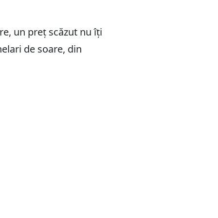
re, un preț scăzut nu îți
elari de soare, din