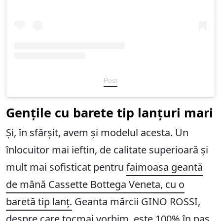
Post
Gențile cu barete tip lanțuri mari
Și, în sfârșit, avem și modelul acesta. Un
înlocuitor mai ieftin, de calitate superioară și
mult mai sofisticat pentru
faimoasa geantă
de mână Cassette Bottega Veneta, cu o
baretă tip lanț.
Geanta mărcii GINO ROSSI,
despre care tocmai vorbim, este 100% în pas