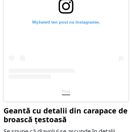
Wyświetl ten post na Instagramie.
Post
Geantă cu detalii din carapace de
broască țestoasă
Se spune că diavolul se ascunde în detalii.