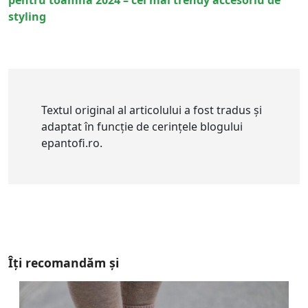
pentru toamna 2024 – cel mai trendy accesoriu de
styling
Textul original al articolului a fost tradus și
adaptat în funcție de cerințele blogului
epantofi.ro.
Îți recomandăm și