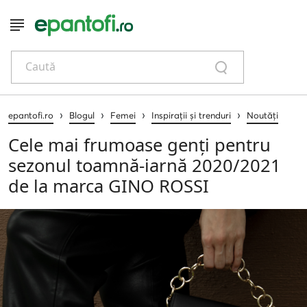
Caută
›
›
›
›
epantofi.ro
Blogul
Femei
Inspirații și trenduri
Noutăți
Cele mai frumoase genți pentru
sezonul toamnă-iarnă 2020/2021
de la marca GINO ROSSI