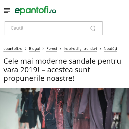
Caută
›
›
›
›
epantofi.ro
Blogul
Femei
Inspirații și trenduri
Noutăți
Cele mai moderne sandale pentru
vara 2019! – acestea sunt
propunerile noastre!