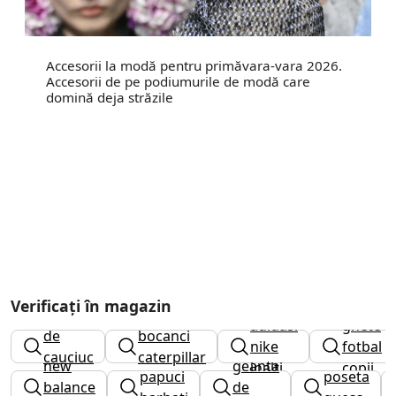
Accesorii la modă pentru primăvara-vara 2026.
Accesorii de pe podiumurile de modă care
domină deja străzile
Verificați în magazin
cizme
adidasi
ghete
de
bocanci
nike
fotbal
cauciuc
caterpillar
new
geanta
inalti
copii
papuci
poseta
fete
balance
de