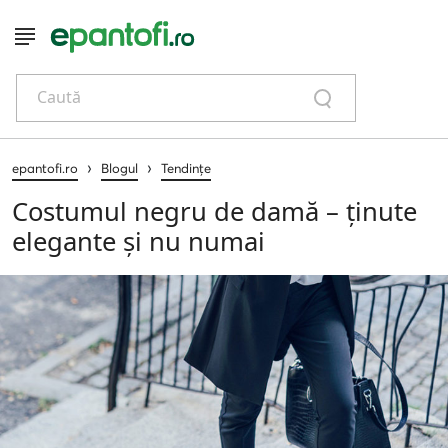
Caută
›
›
epantofi.ro
Blogul
Tendințe
Costumul negru de damă – ținute
elegante și nu numai