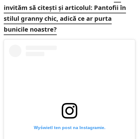
invităm să citești și articolul: Pantofii în
stilul granny chic, adică ce ar purta
bunicile noastre?
Wyświetl ten post na Instagramie.