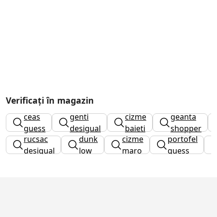
Verificați în magazin
ceas
genti
cizme
geanta
guess
desigual
baieti
shopper
rucsac
dunk
cizme
portofel
desigual
low
maro
guess