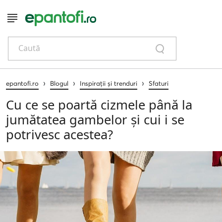
Caută
›
›
›
epantofi.ro
Blogul
Inspirații și trenduri
Sfaturi
Cu ce se poartă cizmele până la
jumătatea gambelor și cui i se
potrivesc acestea?