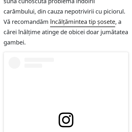
sună cunoscută problema îndoirii
carâmbului, din cauza nepotrivirii cu piciorul.
Vă recomandăm
încălțămintea tip șosete
, a
cărei înălțime atinge de obicei doar jumătatea
gambei.