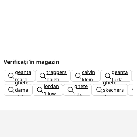
Verificați în magazin
caciuli
geanta
trappers
calvin
geanta
maro
baieti
klein
furla
ghete
ghete
jordan
ghete
dama
dama
skechers
1 low
roz
piele
dama